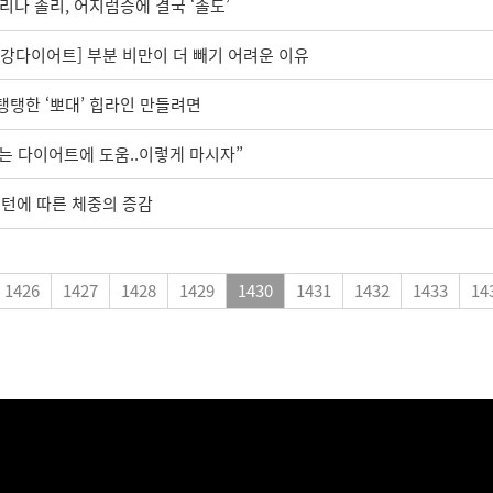
젤리나 졸리, 어지럼증에 결국 ‘졸도’
 건강다이어트] 부분 비만이 더 빼기 어려운 이유
탱탱한 ‘뽀대’ 힙라인 만들려면
는 다이어트에 도움..이렇게 마시자”
패턴에 따른 체중의 증감
1426
1427
1428
1429
1430
1431
1432
1433
14