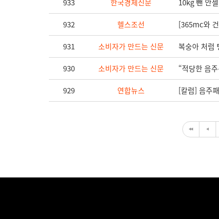
933
한국경제신문
10kg 뺀 안
932
헬스조선
[365mc와
931
소비자가 만드는 신문
복숭아 처럼 
930
소비자가 만드는 신문
“적당한 음주
929
연합뉴스
[칼럼] 음주