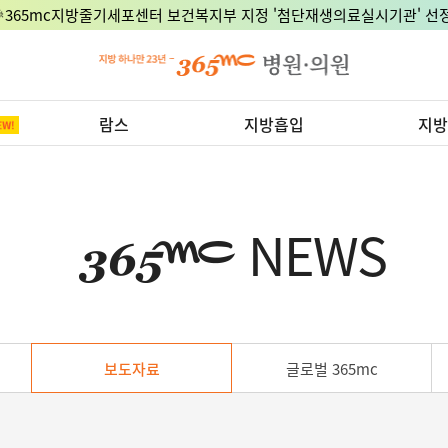
🎉365mc지방줄기세포센터 보건복지부 지정 '첨단재생의료실시기관' 선정
람스
지방흡입
지방
NEWS
보도자료
글로벌 365mc