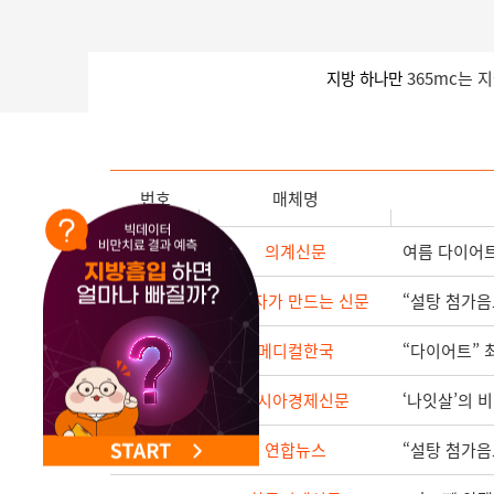
NEW 교대 지방줄기세포센터 오픈
지방 하나만
365mc는 
번호
매체명
938
의계신문
여름 다이어트
937
소비자가 만드는 신문
“설탕 첨가음
936
메디컬한국
“다이어트” 
935
아시아경제신문
‘나잇살’의 
934
연합뉴스
“설탕 첨가음