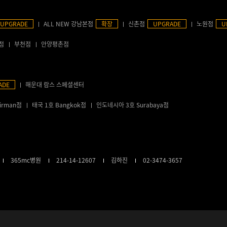
UPGRADE
ALL NEW 강남본점
확장
신촌점
UPGRADE
노원점
U
점
부천점
안양평촌점
ADE
해운대 람스 스페셜센터
irman점
태국 1호 Bangkok점
인도네시아 3호 Surabaya점
365mc병원
214-14-12607
김하진
02-3474-3657