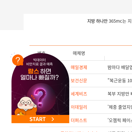
NEW 교대 지방줄기세포센터 오픈
지방 하나만
365mc는 
번호
매체명
15198
매일경제
밤마다 배달앱
15197
보건신문
"복근운동 1
15196
세계비즈
복부 지방만 
15195
이데일리
'체중 줄었지만
15194
더퍼스트
'오젬픽 페이