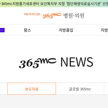
🎉365mc지방줄기세포센터 보건복지부 지정 '첨단재생의료실시기관' 선정
람스
지방흡입
지방
NEWS
보도자료
글로벌 365mc