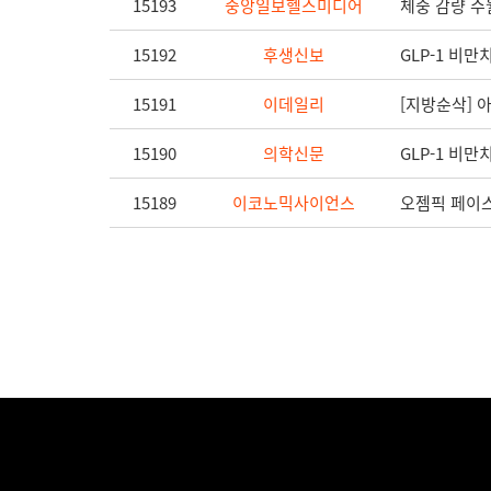
15193
중앙일보헬스미디어
체중 감량 
15192
후생신보
GLP-1 비
15191
이데일리
[지방순삭] 
15190
의학신문
GLP-1 비
15189
이코노믹사이언스
오젬픽 페이스