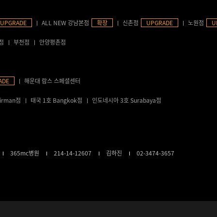
UPGRADE
ALL NEW 강남본점
확장
신촌점
UPGRADE
노원점
U
점
부천점
안양평촌점
ADE
해운대 람스 스페셜센터
irman점
태국 1호 Bangkok점
인도네시아 3호 Surabaya점
365mc병원
214-14-12607
김하진
02-3474-3657