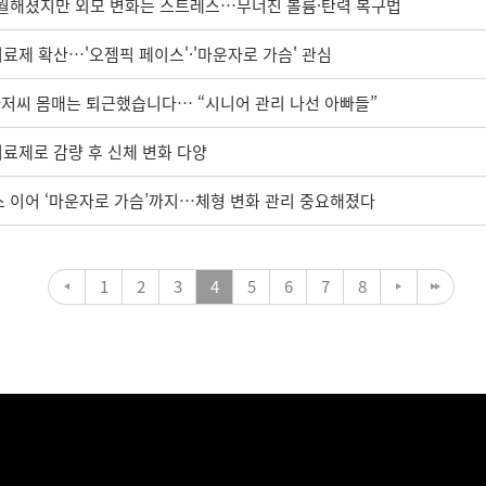
수월해졌지만 외모 변화는 스트레스…무너진 볼륨·탄력 복구법
만치료제 확산…'오젬픽 페이스'·'마운자로 가슴' 관심
아저씨 몸매는 퇴근했습니다… “시니어 관리 나선 아빠들”
만치료제로 감량 후 신체 변화 다양
 이어 ‘마운자로 가슴’까지…체형 변화 관리 중요해졌다
1
2
3
4
5
6
7
8