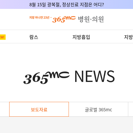
365mc x 서울의대, DCA주사제 임상적응증 공동연구 식약처 승인!
람스
지방흡입
지방
NEWS
보도자료
글로벌 365mc