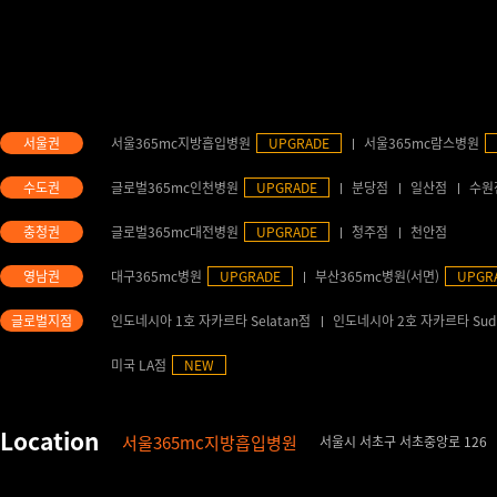
서울365mc지방흡입병원
UPGRADE
서울365mc람스병원
글로벌365mc인천병원
UPGRADE
분당점
일산점
수원
글로벌365mc대전병원
UPGRADE
청주점
천안점
대구365mc병원
UPGRADE
부산365mc병원(서면)
UPGR
인도네시아 1호 자카르타 Selatan점
인도네시아 2호 자카르타 Sud
미국 LA점
NEW
서울365mc지방흡입병원
서울시 서초구 서초중앙로 126