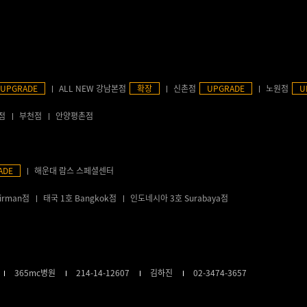
UPGRADE
ALL NEW 강남본점
확장
신촌점
UPGRADE
노원점
U
점
부천점
안양평촌점
ADE
해운대 람스 스페셜센터
irman점
태국 1호 Bangkok점
인도네시아 3호 Surabaya점
365mc병원
214-14-12607
김하진
02-3474-3657