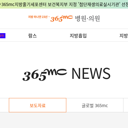
🎉365mc지방줄기세포센터 보건복지부 지정 '첨단재생의료실시기관' 선정
람스
지방흡입
지방
NEWS
보도자료
글로벌 365mc