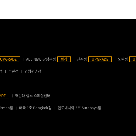
UPGRADE
ALL NEW 강남본점
확장
신촌점
UPGRADE
노원점
U
점
부천점
안양평촌점
ADE
해운대 람스 스페셜센터
irman점
태국 1호 Bangkok점
인도네시아 3호 Surabaya점