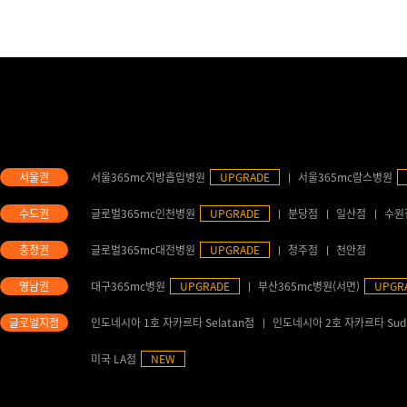
서울365mc지방흡입병원
UPGRADE
서울365mc람스병원
글로벌365mc인천병원
UPGRADE
분당점
일산점
수원
글로벌365mc대전병원
UPGRADE
청주점
천안점
대구365mc병원
UPGRADE
부산365mc병원(서면)
UPGR
인도네시아 1호 자카르타 Selatan점
인도네시아 2호 자카르타 Sud
미국 LA점
NEW