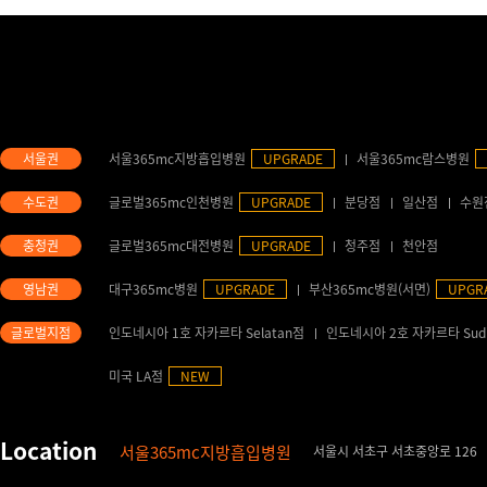
서울365mc지방흡입병원
UPGRADE
서울365mc람스병원
글로벌365mc인천병원
UPGRADE
분당점
일산점
수원
글로벌365mc대전병원
UPGRADE
청주점
천안점
대구365mc병원
UPGRADE
부산365mc병원(서면)
UPGR
인도네시아 1호 자카르타 Selatan점
인도네시아 2호 자카르타 Sud
미국 LA점
NEW
서울365mc지방흡입병원
서울시 서초구 서초중앙로 126