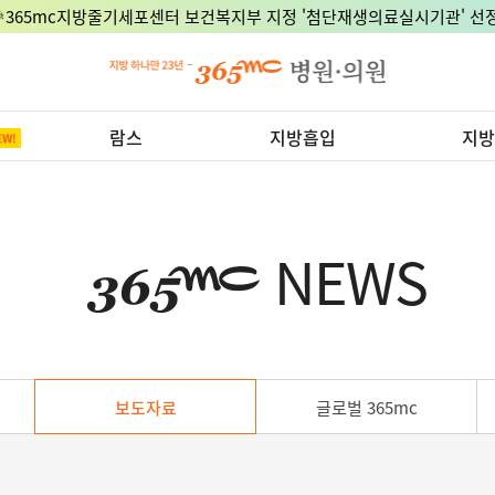
🎉365mc지방줄기세포센터 보건복지부 지정 '첨단재생의료실시기관' 선정
람스
지방흡입
지방
NEWS
보도자료
글로벌 365mc