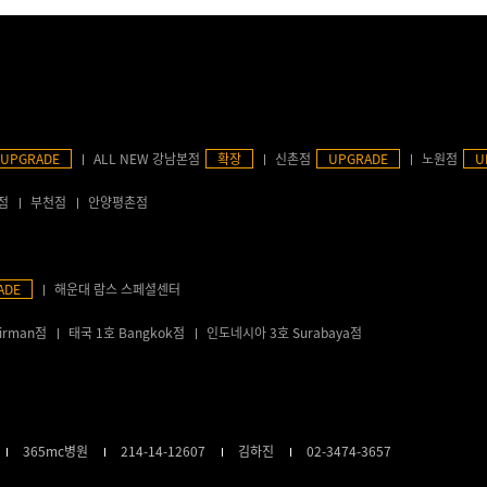
UPGRADE
ALL NEW 강남본점
확장
신촌점
UPGRADE
노원점
U
점
부천점
안양평촌점
ADE
해운대 람스 스페셜센터
irman점
태국 1호 Bangkok점
인도네시아 3호 Surabaya점
365mc병원
214-14-12607
김하진
02-3474-3657