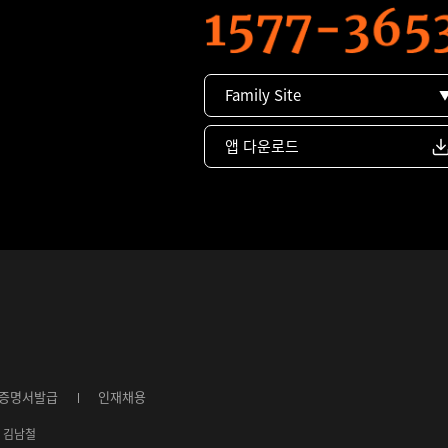
Family Site
앱 다운로드
증명서발급
인재채용
4ㅣ김남철