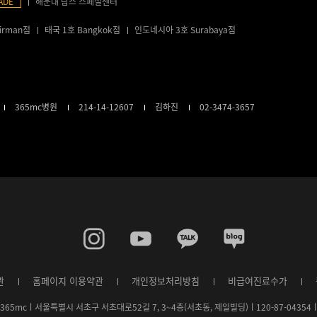
ADE
해운대 람스 스페셜센터
irman점
태국 1호 Bangkok점
인도네시아 3호 Surabaya점
365mc병원
214-14-12607
김하진
02-3474-3657
관
홈페이지 이용약관
개인정보처리방침
비급여진료수가
)365mcㅣ서울특별시 서초구 서초대로52길 7, 3~4층(서초동, 제일빌딩)ㅣ120-87-0435