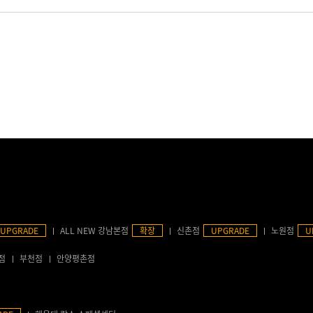
UPGRADE
ALL NEW 강남본점
확장
신촌점
UPGRADE
노원점
U
점
부천점
안양평촌점