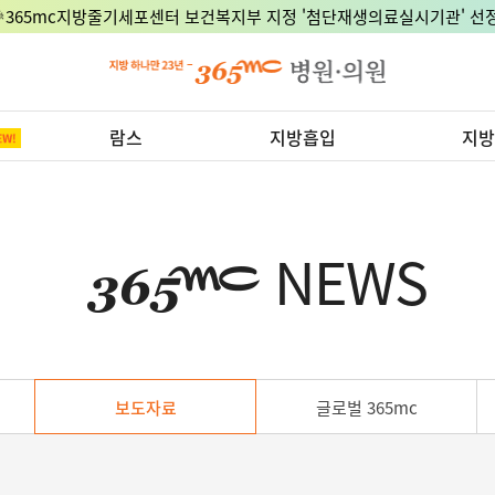
🎉365mc지방줄기세포센터 보건복지부 지정 '첨단재생의료실시기관' 선정
람스
지방흡입
지방
NEWS
보도자료
글로벌 365mc