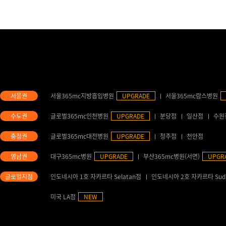
서울365mc지방흡입병원
UPGRADE
서울365mc람스병원
글로벌365mc인천병원
UPGRADE
분당점
일산점
수원
글로벌365mc대전병원
UPGRADE
청주점
천안점
대구365mc병원
UPGRADE
부산365mc병원(서면)
UPGR
인도네시아 1호 자카르타 Selatan점
인도네시아 2호 자카르타 Sud
미국 LA점
NEW