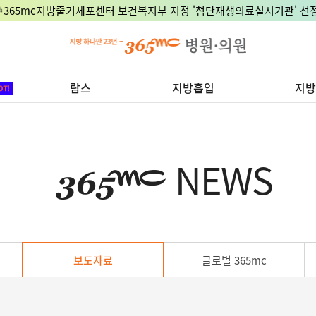
🎉365mc지방줄기세포센터 보건복지부 지정 '첨단재생의료실시기관' 선정
람스
지방흡입
지방
NEWS
보도자료
글로벌 365mc