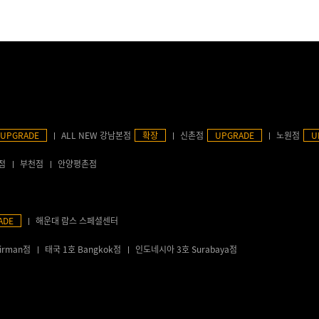
UPGRADE
ALL NEW 강남본점
확장
신촌점
UPGRADE
노원점
U
점
부천점
안양평촌점
ADE
해운대 람스 스페셜센터
irman점
태국 1호 Bangkok점
인도네시아 3호 Surabaya점