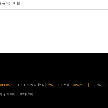
을 높이는 방법
UPGRADE
ALL NEW 강남본점
확장
신촌점
UPGRADE
노원점
U
점
부천점
안양평촌점