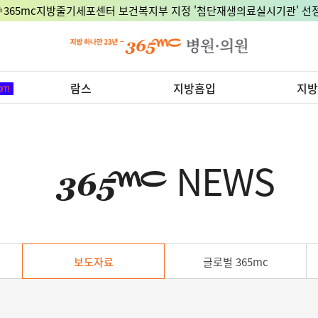
🎉365mc지방줄기세포센터 보건복지부 지정 '첨단재생의료실시기관' 선정
람스
지방흡입
지방
NEWS
보도자료
글로벌 365mc