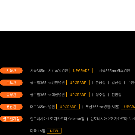
서울365mc지방흡입병원
UPGRADE
서울365mc람스병원
글로벌365mc인천병원
UPGRADE
분당점
일산점
수원
글로벌365mc대전병원
UPGRADE
청주점
천안점
대구365mc병원
UPGRADE
부산365mc병원(서면)
UPGR
인도네시아 1호 자카르타 Selatan점
인도네시아 2호 자카르타 Sud
미국 LA점
NEW