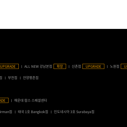
UPGRADE
ALL NEW 강남본점
확장
신촌점
UPGRADE
노원점
U
점
부천점
안양평촌점
ADE
해운대 람스 스페셜센터
irman점
태국 1호 Bangkok점
인도네시아 3호 Surabaya점