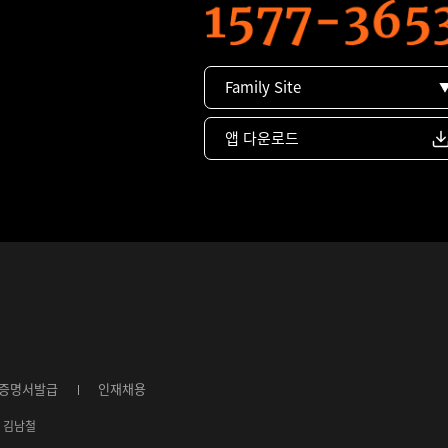
Family Site
앱 다운로드
증명서발급
인재채용
4ㅣ김남철