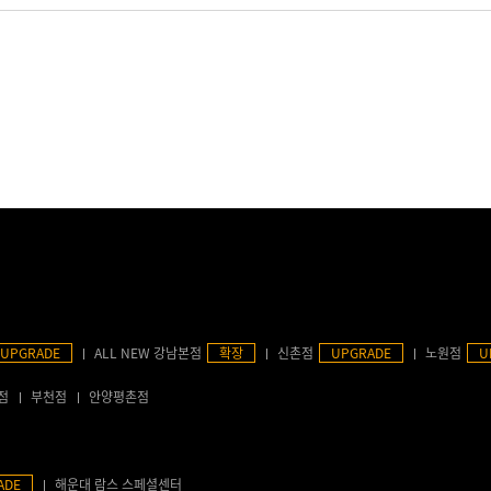
UPGRADE
ALL NEW 강남본점
확장
신촌점
UPGRADE
노원점
U
점
부천점
안양평촌점
ADE
해운대 람스 스페셜센터