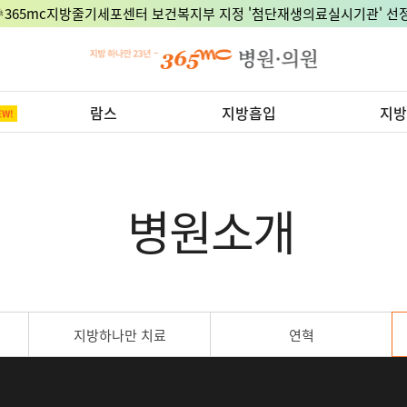
🎉365mc지방줄기세포센터 보건복지부 지정 '첨단재생의료실시기관' 선정
람스
지방흡입
지방
병원소개
지방하나만 치료
연혁