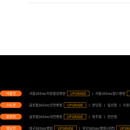
서울365mc지방흡입병원
UPGRADE
서울365mc람스병원
글로벌365mc인천병원
UPGRADE
분당점
일산점
수원
글로벌365mc대전병원
UPGRADE
청주점
천안점
대구365mc병원
UPGRADE
부산365mc병원(서면)
UPGR