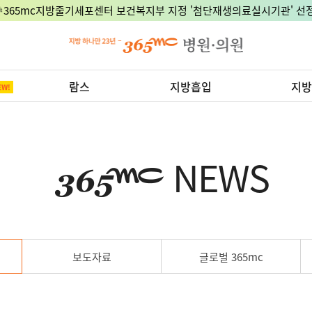
🎉365mc지방줄기세포센터 보건복지부 지정 '첨단재생의료실시기관' 선정
람스
지방흡입
지방
NEWS
보도자료
글로벌 365mc