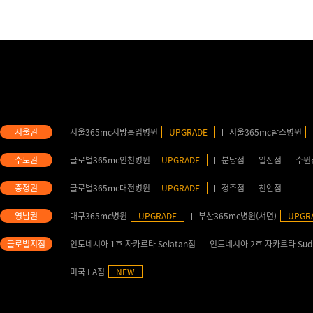
서울365mc지방흡입병원
UPGRADE
서울365mc람스병원
글로벌365mc인천병원
UPGRADE
분당점
일산점
수원
글로벌365mc대전병원
UPGRADE
청주점
천안점
대구365mc병원
UPGRADE
부산365mc병원(서면)
UPGR
인도네시아 1호 자카르타 Selatan점
인도네시아 2호 자카르타 Sud
미국 LA점
NEW