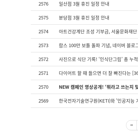
2576
일산점 3월 휴진 일정 안내
2575
분당점 3월 휴진 일정 안내
2574
아트건강계단 조성 기부금, 서울문화재단
2573
람스 100만 보틀 돌파 기념, 네이버 블로
2572
사진으로 식단 기록! ‘인식단그림’ 총 누적
2571
다이어트 할 때 들으면 더 잘 빠진다는 [3
2570
NEW 캠페인 영상공개! ‘뭐라고 쓰는지 
2569
한국전자기술연구원(KETI)와 '인공지능 