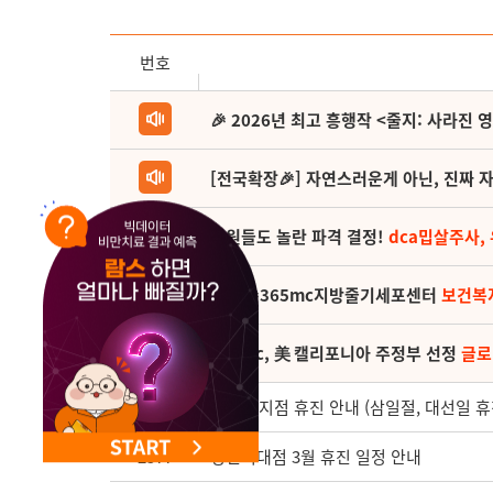
NEW 교대 지방줄기세포센터 오픈
번호
🎉 2026년 최고 흥행작 <줄지: 사라진 
[전국확장🎉] 자연스러운게 아닌, 진짜 자
직원들도 놀란 파격 결정!
dca밉살주사,
(축) 🎉365mc지방줄기세포센터
보건복
365mc, 美 캘리포니아 주정부 선정
글로
2578
3월 전 지점 휴진 안내 (삼일절, 대선일 휴
2577
성신여대점 3월 휴진 일정 안내