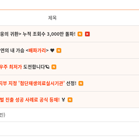
제목
영웅의 귀환> 누적 조회수 3,000만 돌파!
연의 내 가슴 <
배파가리
> ♥
 우주 최저가
도전합니다🪐
지부 지정 '첨단재생의료실시기관'
선정!
벌 진출 성공 사례로 공식 등재!
🏅
진)