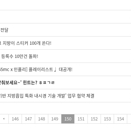
 전달
그 지방이 스티커 100개 쏜다!
 등록수 10만건 돌파!
65mc x 민플리] 플레이리스트♩ 대공개!
맞춰보세요~’ 힌트는? ㅎㅍㄱㄹ
기반 지방흡입 특화 내시경 기술 개발' 업무 협약 체결
146
147
148
149
150
151
152
153
154