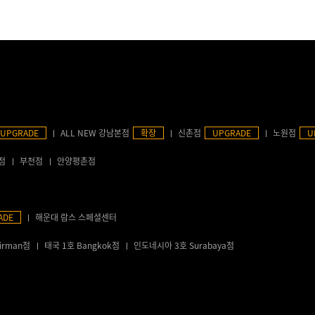
UPGRADE
ALL NEW 강남본점
확장
신촌점
UPGRADE
노원점
U
점
부천점
안양평촌점
ADE
해운대 람스 스페셜센터
irman점
태국 1호 Bangkok점
인도네시아 3호 Surabaya점