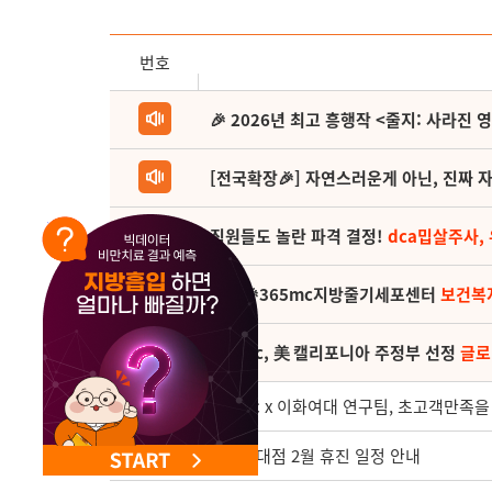
번호
🎉 2026년 최고 흥행작 <줄지: 사라진 
[전국확장🎉] 자연스러운게 아닌, 진짜 자
직원들도 놀란 파격 결정!
dca밉살주사,
(축) 🎉365mc지방줄기세포센터
보건복
365mc, 美 캘리포니아 주정부 선정
글로
2568
365mc x 이화여대 연구팀, 초고객만족
2567
성신여대점 2월 휴진 일정 안내