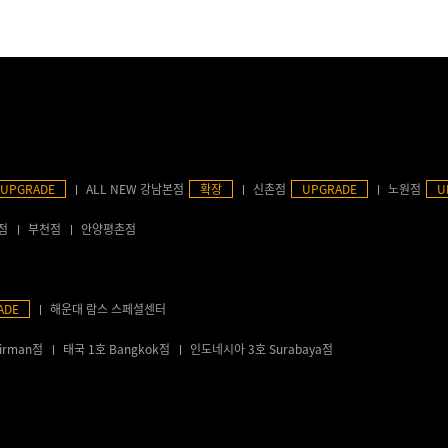
UPGRADE
ALL NEW 강남본점
확장
신촌점
UPGRADE
노원점
U
점
부천점
안양평촌점
ADE
해운대 람스 스페셜센터
irman점
태국 1호 Bangkok점
인도네시아 3호 Surabaya점