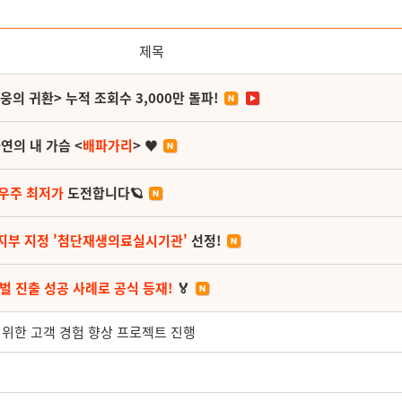
제목
영웅의 귀환> 누적 조회수 3,000만 돌파!
연의 내 가슴 <
배파가리
> ♥
 우주 최저가
도전합니다🪐
지부 지정 '첨단재생의료실시기관'
선정!
벌 진출 성공 사례로 공식 등재!
🏅
을 위한 고객 경험 향상 프로젝트 진행