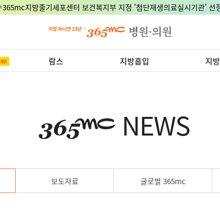
🎉365mc지방줄기세포센터 보건복지부 지정 '첨단재생의료실시기관' 선정
람스
지방흡입
지방
NEWS
보도자료
글로벌 365mc