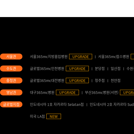
서울365mc지방흡입병원
UPGRADE
서울365mc람스병원
글로벌365mc인천병원
UPGRADE
분당점
일산점
수원
글로벌365mc대전병원
UPGRADE
청주점
천안점
대구365mc병원
UPGRADE
부산365mc병원(서면)
UPGR
인도네시아 1호 자카르타 Selatan점
인도네시아 2호 자카르타 Sud
미국 LA점
NEW