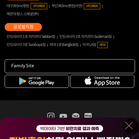
대구365mc병원
부산365mc병원(서면)
UPGRADE
UPGRADE
해운대 람스 스페셜센터
인도네시아 1호 자카르타 Selatan점
인도네시아 2호 자카르타 Sudirman점
인도네시아 3호 Surabaya점
태국 1호 Bangkok점
미국 LA점
NEW
Family Site
365mc 병·의원 이용약관
홈페이지 이용약관
개인정보처리방침
비급여진료수가
증명서발급
인재채용