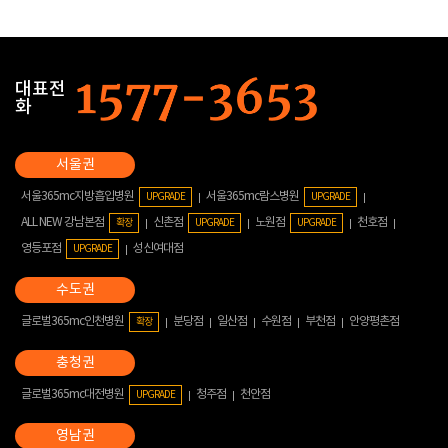
대표전
화
서울365mc지방흡입병원
서울365mc람스병원
UPGRADE
UPGRADE
ALL NEW 강남본점
신촌점
노원점
천호점
확장
UPGRADE
UPGRADE
영등포점
성신여대점
UPGRADE
글로벌365mc인천병원
분당점
일산점
수원점
부천점
안양평촌점
확장
글로벌365mc대전병원
청주점
천안점
UPGRADE