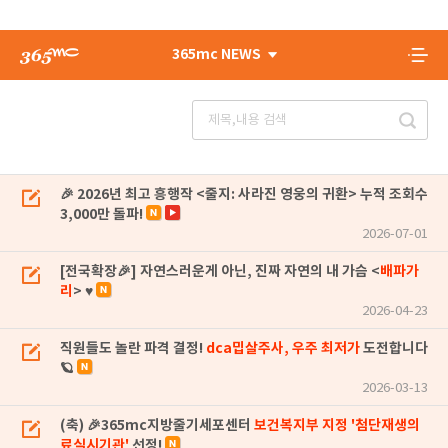
365mc NEWS
🎉 2026년 최고 흥행작 <줄지: 사라진 영웅의 귀환> 누적 조회수
3,000만 돌파!
2026-07-01
[전국확장🎉] 자연스러운게 아닌, 진짜 자연의 내 가슴 <
배파가
리
> ♥
2026-04-23
직원들도 놀란 파격 결정!
dca밉살주사, 우주 최저가
도전합니다
🪐
2026-03-13
(축) 🎉365mc지방줄기세포센터
보건복지부 지정 '첨단재생의
료실시기관'
선정!