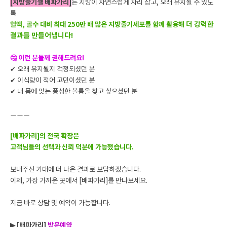
[지방줄기셀 배파가리]
는 지방이 자연스럽게 자리 잡고, 오래 유지될 수 있도
록
더 강력한
혈액, 골수 대비 최대 250만 배 많은 지방줄기세포를 함께 활용해
결과를 만들어냅니다!
🤔 이런 분들께 권해드려요!
✔ 오래 유지될지 걱정되셨던 분
✔ 이식량이 적어 고민이셨던 분
✔ 내 몸에 맞는 풍성한 볼륨을 찾고 싶으셨던 분
ㅡㅡㅡ
[배파가리]의 전국 확장은
고객님들의 선택과 신뢰 덕분에 가능했습니다.
보내주신 기대에 더 나은 결과로 보답하겠습니다.
이제, 가장 가까운 곳에서 [배파가리]를 만나보세요.
지금 바로 상담 및 예약이 가능합니다.
▶ [배파가리]
방문예약