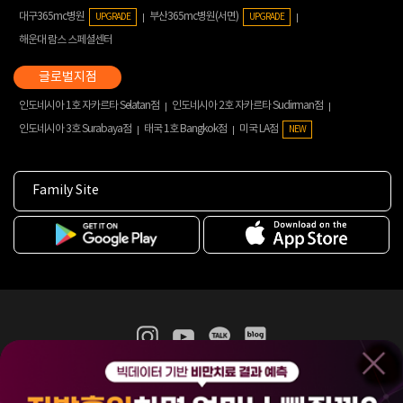
대구365mc병원
부산365mc병원(서면)
UPGRADE
UPGRADE
해운대 람스 스페셜센터
인도네시아 1호 자카르타 Selatan점
인도네시아 2호 자카르타 Sudirman점
인도네시아 3호 Surabaya점
태국 1호 Bangkok점
미국 LA점
NEW
Family Site
365mc 병·의원 이용약관
홈페이지 이용약관
개인정보처리방침
비급여진료수가
증명서발급
인재채용