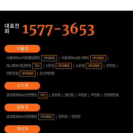
대표전
화
서울365mc지방흡입병원
서울365mc람스병원
UPGRADE
UPGRADE
ALL NEW 강남본점
신촌점
노원점
천호점
확장
UPGRADE
UPGRADE
영등포점
성신여대점
UPGRADE
글로벌365mc인천병원
분당점
일산점
수원점
부천점
안양평촌점
확장
글로벌365mc대전병원
청주점
천안점
UPGRADE