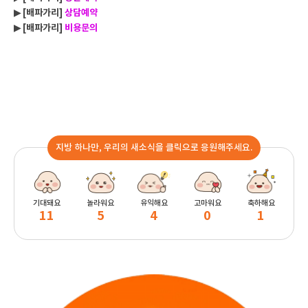
▶ [배파가리]
상담예약
▶ [배파가리]
비용문의
지방 하나만, 우리의 새소식을 클릭으로 응원해주세요.
기대돼요
놀라워요
유익해요
고마워요
축하해요
11
5
4
0
1