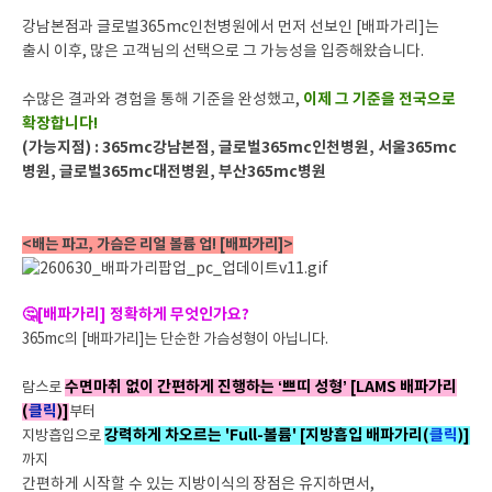
강남본점과 글로벌365mc인천병원에서 먼저 선보인 [배파가리]는
출시 이후, 많은 고객님의 선택으로 그 가능성을 입증해왔습니다.
이제 그 기준을 전국으로
수많은 결과와 경험을 통해 기준을 완성했고,
확장합니다!
(가능지점) :
365mc강남본점, 글로벌365mc인천병원, 서울365mc
병원, 글로벌365mc대전병원, 부산365mc병원
<배는 파고, 가슴은 리얼 볼륨 업! [배파가리]>
🤔[배파가리] 정확하게 무엇인가요?
365mc의 [배파가리]는 단순한 가슴성형이 아닙니다.
수면마취 없이 간편하게 진행하는 ‘쁘띠
성형’ [LAMS 배파가리
람스로
(
클릭
)]
부터
강력하게 차오르는 'Full-볼륨' [지방흡입 배파가리(
클릭
)]
지방흡입으로
까지
간편하게 시작할 수 있는 지방이식의 장점은 유지하면서,