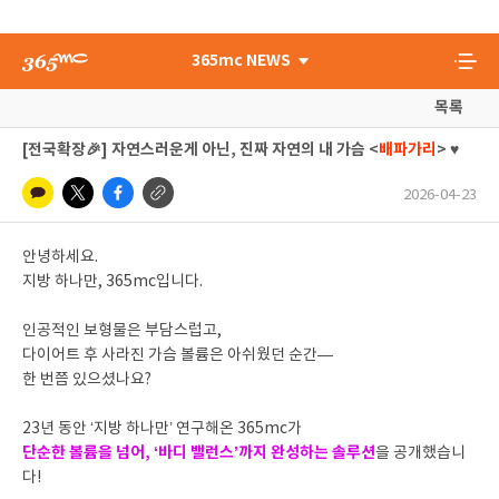
365mc NEWS
목록
[전국확장🎉] 자연스러운게 아닌, 진짜 자연의 내 가슴 <
배파가리
> ♥
2026-04-23
안녕하세요.
지방 하나만, 365mc입니다.
인공적인 보형물은 부담스럽고,
다이어트 후 사라진 가슴 볼륨은 아쉬웠던 순간—
한 번쯤 있으셨나요?
23년 동안 ‘지방 하나만’ 연구해온 365mc가
단순한 볼륨을 넘어, ‘바디 밸런스’까지 완성하는 솔루션
을 공개했습니
다!