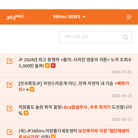
365mc NEWS
🎉 2026년 최고 흥행작 <줄지: 사라진 영웅의 귀환> 누적 조회수
3,000만 돌파!
2026-07-01
[전국확장🎉] 자연스러운게 아닌, 진짜 자연의 내 가슴 <
배파가
리
> ♥
2026-04-23
직원들도 놀란 파격 결정!
dca밉살주사, 우주 최저가
도전합니다
🪐
2026-03-13
(축) 🎉365mc지방줄기세포센터
보건복지부 지정 '첨단재생의
료실시기관'
선정!