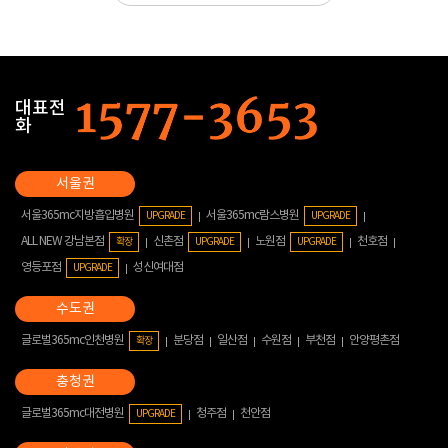
대표전
화
서울365mc지방흡입병원
서울365mc람스병원
UPGRADE
UPGRADE
ALL NEW 강남본점
신촌점
노원점
천호점
확장
UPGRADE
UPGRADE
영등포점
성신여대점
UPGRADE
글로벌365mc인천병원
분당점
일산점
수원점
부천점
안양평촌점
확장
글로벌365mc대전병원
청주점
천안점
UPGRADE