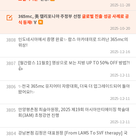
2025-11-28
365mc, 美 캘리포니아 주정부 선정
글로벌 진출 성공 사례로 공
식 등재!
🏅
2025-10-20
인도네시아에서 증명 완료✨ 람스 아카데미로 드러난 365mc의
3808
위상!
2025-12-16
[월간람스 11월호] 영상으로 보는 지방 UP TO 50% OFF 방법?!
3807
👍
2025-12-11
✨전국 365mc 유지어터 자랑대회, 더욱 더 업그레이드되어 돌아
3806
왔어요!✨
2025-12-11
안양평촌점 최슬아원장, 2025 제19회 아시아안티에이징 학술대
3805
회(3AM) 초청강연 진행
2025-12-11
강남본점 김정은 대표원장 [From LAMS To SVF therapy] 국
3804