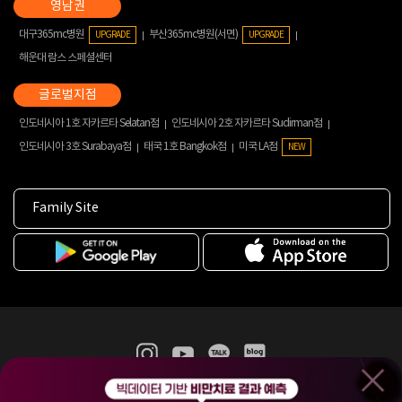
대구365mc병원
부산365mc병원(서면)
UPGRADE
UPGRADE
해운대 람스 스페셜센터
인도네시아 1호 자카르타 Selatan점
인도네시아 2호 자카르타 Sudirman점
인도네시아 3호 Surabaya점
태국 1호 Bangkok점
미국 LA점
NEW
Family Site
365mc 병·의원 이용약관
홈페이지 이용약관