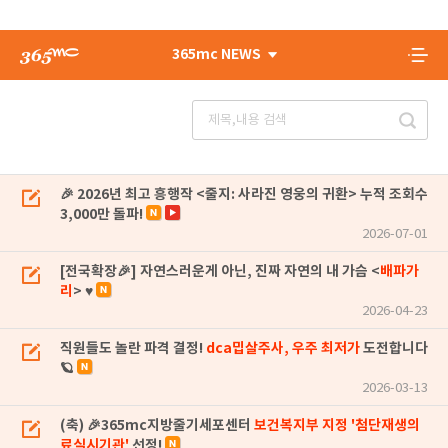
365mc NEWS
🎉 2026년 최고 흥행작 <줄지: 사라진 영웅의 귀환> 누적 조회수
3,000만 돌파!
2026-07-01
[전국확장🎉] 자연스러운게 아닌, 진짜 자연의 내 가슴 <
배파가
리
> ♥
2026-04-23
직원들도 놀란 파격 결정!
dca밉살주사, 우주 최저가
도전합니다
🪐
2026-03-13
(축) 🎉365mc지방줄기세포센터
보건복지부 지정 '첨단재생의
료실시기관'
선정!