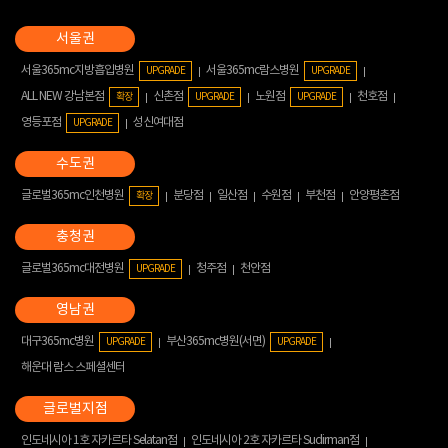
서울365mc지방흡입병원
서울365mc람스병원
UPGRADE
UPGRADE
ALL NEW 강남본점
신촌점
노원점
천호점
확장
UPGRADE
UPGRADE
영등포점
성신여대점
UPGRADE
글로벌365mc인천병원
분당점
일산점
수원점
부천점
안양평촌점
확장
글로벌365mc대전병원
청주점
천안점
UPGRADE
대구365mc병원
부산365mc병원(서면)
UPGRADE
UPGRADE
해운대 람스 스페셜센터
인도네시아 1호 자카르타 Selatan점
인도네시아 2호 자카르타 Sudirman점