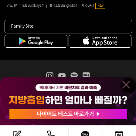
인도네시아 3호 Surabaya점
태국 1호 Bangkok점
미국 LA점
NEW
Family Site
365mc 병·의원 이용약관
홈페이지 이용약관
개인정보처리방침
비급여진료수가
증명서발급
인재채용
(주)365mcㅣ서울특별시 서초구 서초대로52길 7, 3~4층(서초동, 제일빌딩)
120-87-04354ㅣ김남철
COPYRIGHT(C) 2025 365mc. ALL RIGHTS RESERVED.