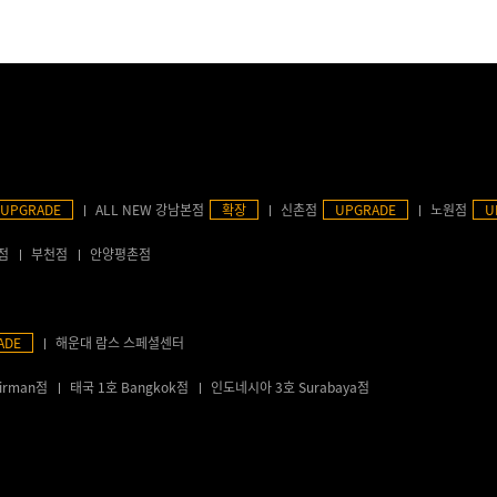
UPGRADE
ALL NEW 강남본점
확장
신촌점
UPGRADE
노원점
U
점
부천점
안양평촌점
ADE
해운대 람스 스페셜센터
irman점
태국 1호 Bangkok점
인도네시아 3호 Surabaya점