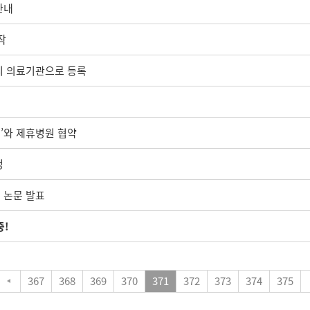
안내
작
유치 의료기관으로 등록
어’와 제휴병원 협약
정
 논문 발표
중!
367
368
369
370
371
372
373
374
375