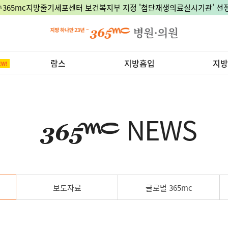
🎉365mc지방줄기세포센터 보건복지부 지정 '첨단재생의료실시기관' 선정
람스
지방흡입
지방
NEWS
보도자료
글로벌 365mc