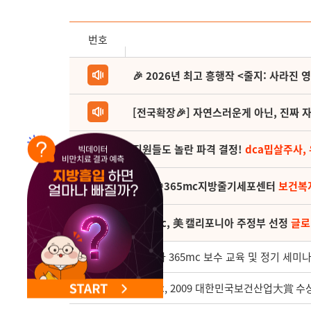
번호
🎉 2026년 최고 흥행작 <줄지: 사라진 
[전국확장🎉] 자연스러운게 아닌, 진짜 자
직원들도 놀란 파격 결정!
dca밉살주사,
(축) 🎉365mc지방줄기세포센터
보건복
365mc, 美 캘리포니아 주정부 선정
글로
368
제 19차 365mc 보수 교육 및 정기 세미
367
365mc, 2009 대한민국보건산업大賞 수