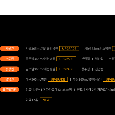
서울365mc지방흡입병원
UPGRADE
서울365mc람스병원
글로벌365mc인천병원
UPGRADE
분당점
일산점
수원
글로벌365mc대전병원
UPGRADE
청주점
천안점
대구365mc병원
UPGRADE
부산365mc병원(서면)
UPGR
인도네시아 1호 자카르타 Selatan점
인도네시아 2호 자카르타 Sud
미국 LA점
NEW