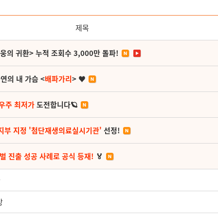
제목
영웅의 귀환> 누적 조회수 3,000만 돌파!
연의 내 가슴 <
배파가리
> ♥
 우주 최저가
도전합니다🪐
지부 지정 '첨단재생의료실시기관'
선정!
벌 진출 성공 사례로 공식 등재!
🏅
나
상