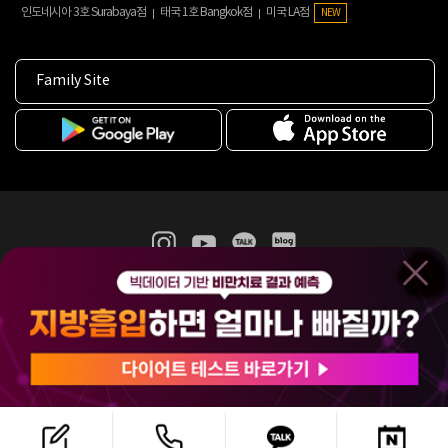
인도네시아 3호 Surabaya점
태국 1호 Bangkok점
미국 LA점
NEW
Family Site
365mc 병·의원 이용약관
홈페이지 이용약관
개인정보처리방침
비급여진료수가
증명서발급
인재채용
(주)365mcㅣ서울특별시 서초구 서초대로52길 7, 3~4층(서초동, 제일빌딩)
120-87-04354ㅣ김남철
COPYRIGHT(C) 2025 365mc. ALL RIGHTS RESERVED.