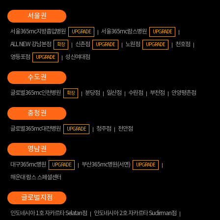
서울365mc지방흡입병원
서울365mc람스병원
UPGRADE
UPGRADE
ALL NEW 강남본점
신촌점
노원점
천호점
확장
UPGRADE
UPGRADE
영등포점
성신여대점
UPGRADE
글로벌365mc인천병원
분당점
일산점
수원점
부천점
안양평촌점
확장
글로벌365mc대전병원
청주점
천안점
UPGRADE
대구365mc병원
부산365mc병원(서면)
UPGRADE
UPGRADE
해운대 람스 스페셜센터
인도네시아 1호 자카르타 Selatan점
인도네시아 2호 자카르타 Sudirman점