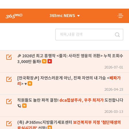
365mc NEWS
🎉 2026년 최고 흥행작 <줄지: 사라진 영웅의 귀환> 누적 조회수
3,000만 돌파!
2026-07-01
[전국확장🎉] 자연스러운게 아닌, 진짜 자연의 내 가슴 <
배파가
리
> ♥
2026-04-23
직원들도 놀란 파격 결정!
dca밉살주사, 우주 최저가
도전합니다
🪐
2026-03-13
(축) 🎉365mc지방줄기세포센터
보건복지부 지정 '첨단재생의
료실시기관'
선정!