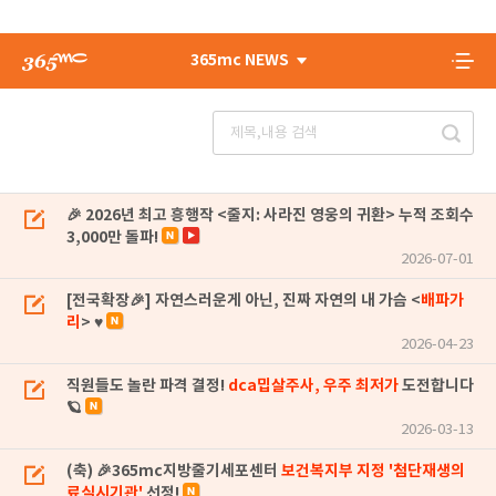
365mc NEWS
🎉 2026년 최고 흥행작 <줄지: 사라진 영웅의 귀환> 누적 조회수
3,000만 돌파!
2026-07-01
[전국확장🎉] 자연스러운게 아닌, 진짜 자연의 내 가슴 <
배파가
리
> ♥
2026-04-23
직원들도 놀란 파격 결정!
dca밉살주사, 우주 최저가
도전합니다
🪐
2026-03-13
(축) 🎉365mc지방줄기세포센터
보건복지부 지정 '첨단재생의
료실시기관'
선정!