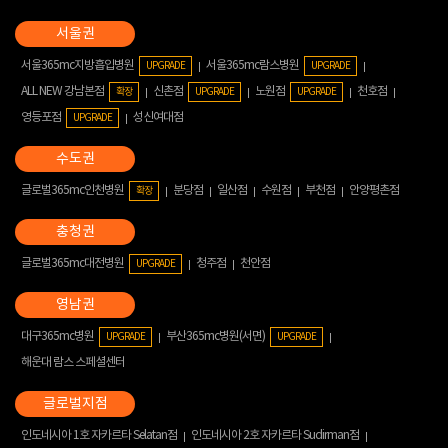
서울365mc지방흡입병원
서울365mc람스병원
UPGRADE
UPGRADE
ALL NEW 강남본점
신촌점
노원점
천호점
확장
UPGRADE
UPGRADE
영등포점
성신여대점
UPGRADE
글로벌365mc인천병원
분당점
일산점
수원점
부천점
안양평촌점
확장
글로벌365mc대전병원
청주점
천안점
UPGRADE
대구365mc병원
부산365mc병원(서면)
UPGRADE
UPGRADE
해운대 람스 스페셜센터
인도네시아 1호 자카르타 Selatan점
인도네시아 2호 자카르타 Sudirman점