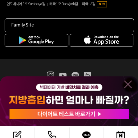
인도네시아 3호 Surabaya점
태국 1호 Bangkok점
미국 LA점
NEW
Family Site
365mc 병·의원 이용약관
홈페이지 이용약관
개인정보처리방침
비급여진료수가
증명서발급
인재채용
(주)365mcㅣ서울특별시 서초구 서초대로52길 7, 3~4층(서초동, 제일빌딩)
120-87-04354ㅣ김남철
COPYRIGHT(C) 2025 365mc. ALL RIGHTS RESERVED.