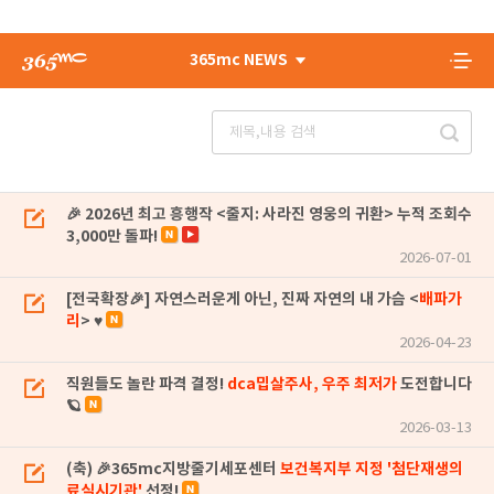
365mc NEWS
🎉 2026년 최고 흥행작 <줄지: 사라진 영웅의 귀환> 누적 조회수
3,000만 돌파!
2026-07-01
[전국확장🎉] 자연스러운게 아닌, 진짜 자연의 내 가슴 <
배파가
리
> ♥
2026-04-23
직원들도 놀란 파격 결정!
dca밉살주사, 우주 최저가
도전합니다
🪐
2026-03-13
(축) 🎉365mc지방줄기세포센터
보건복지부 지정 '첨단재생의
료실시기관'
선정!