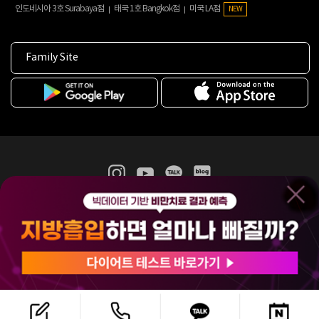
인도네시아 3호 Surabaya점
태국 1호 Bangkok점
미국 LA점
NEW
Family Site
365mc 병·의원 이용약관
홈페이지 이용약관
개인정보처리방침
비급여진료수가
증명서발급
인재채용
(주)365mcㅣ서울특별시 서초구 서초대로52길 7, 3~4층(서초동, 제일빌딩)
120-87-04354ㅣ김남철
COPYRIGHT(C) 2025 365mc. ALL RIGHTS RESERVED.