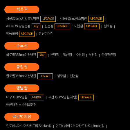
서울365mc지방흡입병원
서울365mc람스병원
UPGRADE
UPGRADE
ALL NEW 강남본점
신촌점
노원점
천호점
확장
UPGRADE
UPGRADE
영등포점
성신여대점
UPGRADE
글로벌365mc인천병원
분당점
일산점
수원점
부천점
안양평촌점
확장
글로벌365mc대전병원
청주점
천안점
UPGRADE
대구365mc병원
부산365mc병원(서면)
UPGRADE
UPGRADE
해운대 람스 스페셜센터
인도네시아 1호 자카르타 Selatan점
인도네시아 2호 자카르타 Sudirman점