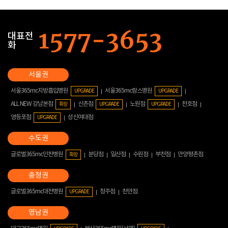
대표전
화
서울365mc지방흡입병원
서울365mc람스병원
UPGRADE
UPGRADE
ALL NEW 강남본점
신촌점
노원점
천호점
확장
UPGRADE
UPGRADE
영등포점
성신여대점
UPGRADE
글로벌365mc인천병원
분당점
일산점
수원점
부천점
안양평촌점
확장
글로벌365mc대전병원
청주점
천안점
UPGRADE