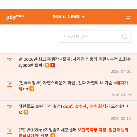
365mc NEWS
🎉 2026년 최고 흥행작 <줄지: 사라진 영웅의 귀환> 누적 조회수
3,000만 돌파!
2026-07-01
[전국확장🎉] 자연스러운게 아닌, 진짜 자연의 내 가슴 <
배파가
리
> ♥
2026-04-23
직원들도 놀란 파격 결정!
dca밉살주사, 우주 최저가
도전합니다
🪐
2026-03-13
(축) 🎉365mc지방줄기세포센터
보건복지부 지정 '첨단재생의
료실시기관'
선정!