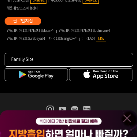
대구365mc병원
부산365mc병원(서면)
UPGRADE
UPGRADE
해운대 람스 스페셜센터
인도네시아 1호 자카르타 Selatan점
인도네시아 2호 자카르타 Sudirman점
인도네시아 3호 Surabaya점
태국 1호 Bangkok점
미국 LA점
NEW
Family Site
365mc 병·의원 이용약관
홈페이지 이용약관
개인정보처리방침
비급여진료수가
증명서발급
인재채용