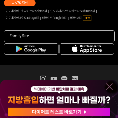
인도네시아 1호 자카르타 Selatan점
인도네시아 2호 자카르타 Sudirman점
인도네시아 3호 Surabaya점
태국 1호 Bangkok점
미국 LA점
NEW
Family Site
365mc 병·의원 이용약관
홈페이지 이용약관
개인정보처리방침
비급여진료수가
증명서발급
인재채용
(주)365mcㅣ서울특별시 서초구 서초대로52길 7, 3~4층(서초동, 제일빌딩)
120-87-04354ㅣ김남철
COPYRIGHT(C) 2025 365mc. ALL RIGHTS RESERVED.