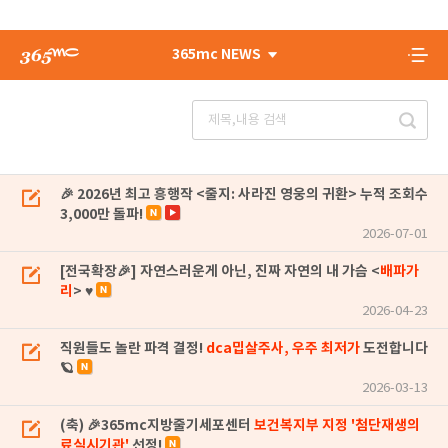
365mc NEWS
🎉 2026년 최고 흥행작 <줄지: 사라진 영웅의 귀환> 누적 조회수
3,000만 돌파!
2026-07-01
[전국확장🎉] 자연스러운게 아닌, 진짜 자연의 내 가슴 <
배파가
리
> ♥
2026-04-23
직원들도 놀란 파격 결정!
dca밉살주사, 우주 최저가
도전합니다
🪐
2026-03-13
(축) 🎉365mc지방줄기세포센터
보건복지부 지정 '첨단재생의
료실시기관'
선정!