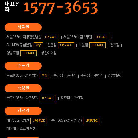
대표전
화
서울365mc지방흡입병원
서울365mc람스병원
UPGRADE
UPGRADE
ALL NEW 강남본점
신촌점
노원점
천호점
확장
UPGRADE
UPGRADE
영등포점
성신여대점
UPGRADE
글로벌365mc인천병원
분당점
일산점
수원점
부천점
안양평촌점
확장
글로벌365mc대전병원
청주점
천안점
UPGRADE
대구365mc병원
부산365mc병원(서면)
UPGRADE
UPGRADE
해운대 람스 스페셜센터