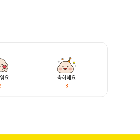
워요
축하해요
2
3