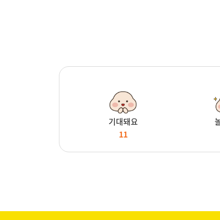
기대돼요
11