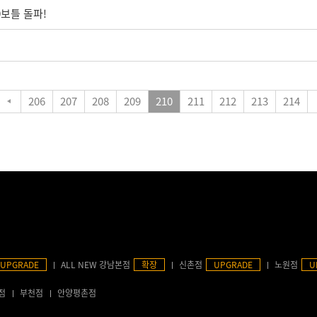
0보틀 돌파!
206
207
208
209
210
211
212
213
214
UPGRADE
ALL NEW 강남본점
확장
신촌점
UPGRADE
노원점
U
점
부천점
안양평촌점