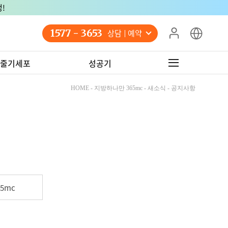
!
1577 - 3653
상담 예약
줄기세포
성공기
HOME - 지방하나만 365mc - 새소식 - 공지사항
5mc