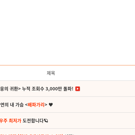
제목
영웅의 귀환> 누적 조회수 3,000만 돌파!
연의 내 가슴 <
배파가리
> ♥
 우주 최저가
도전합니다🪐