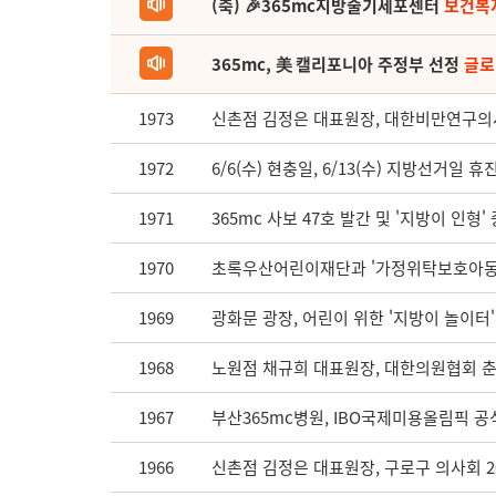
(축) 🎉365mc지방줄기세포센터
보건복
365mc, 美 캘리포니아 주정부 선정
글로
1973
신촌점 김정은 대표원장, 대한비만연구의사
1972
6/6(수) 현충일, 6/13(수) 지방선거일 휴
1971
365mc 사보 47호 발간 및 '지방이 인형'
1970
초록우산어린이재단과 '가정위탁보호아동 
1969
광화문 광장, 어린이 위한 '지방이 놀이터'
1968
노원점 채규희 대표원장, 대한의원협회 춘
1967
부산365mc병원, IBO국제미용올림픽 공
1966
신촌점 김정은 대표원장, 구로구 의사회 2