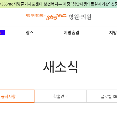
🎉365mc지방줄기세포센터 보건복지부 지정 '첨단재생의료실시기관' 선정
람스
지방흡입
지방
새소식
공지사항
학술연구
글로벌 36