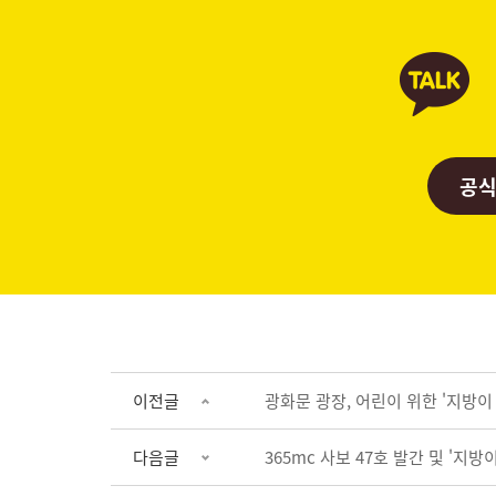
공식
이전글
광화문 광장, 어린이 위한 '지방이
다음글
365mc 사보 47호 발간 및 '지방