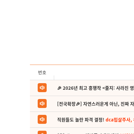
번호
🎉 2026년 최고 흥행작 <줄지: 사라진 
[전국확장🎉] 자연스러운게 아닌, 진짜 자
직원들도 놀란 파격 결정!
dca밉살주사,