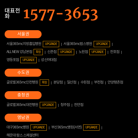
대표전
화
서울365mc지방흡입병원
서울365mc람스병원
UPGRADE
UPGRADE
ALL NEW 강남본점
신촌점
노원점
천호점
확장
UPGRADE
UPGRADE
영등포점
성신여대점
UPGRADE
글로벌365mc인천병원
분당점
일산점
수원점
부천점
안양평촌점
확장
글로벌365mc대전병원
청주점
천안점
UPGRADE
대구365mc병원
부산365mc병원(서면)
UPGRADE
UPGRADE
해운대 람스 스페셜센터