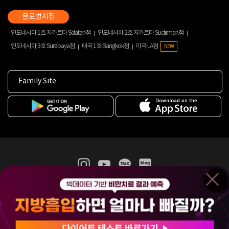
인도네시아 1호 자카르타 Selatan점
인도네시아 2호 자카르타 Sudirman점
인도네시아 3호 Surabaya점
태국 1호 Bangkok점
미국 LA점
NEW
Family Site
365mc 병·의원 이용약관
홈페이지 이용약관
개인정보처리방침
비급여진료수가
증명서발급
인재채용
(주)365mcㅣ서울특별시 서초구 서초대로52길 7, 3~4층(서초동, 제일빌딩)
120-87-04354ㅣ김남철