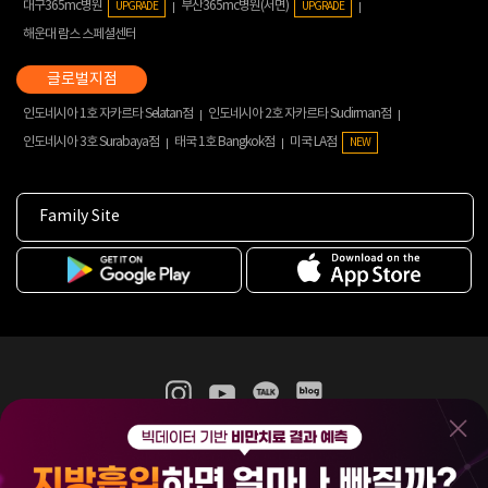
대구365mc병원
부산365mc병원(서면)
UPGRADE
UPGRADE
해운대 람스 스페셜센터
인도네시아 1호 자카르타 Selatan점
인도네시아 2호 자카르타 Sudirman점
인도네시아 3호 Surabaya점
태국 1호 Bangkok점
미국 LA점
NEW
Family Site
365mc 병·의원 이용약관
홈페이지 이용약관
개인정보처리방침
비급여진료수가
증명서발급
인재채용