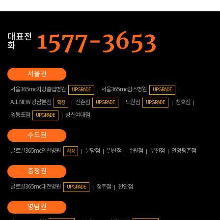
대표전
화
서울365mc지방흡입병원
서울365mc람스병원
UPGRADE
UPGRADE
ALL NEW 강남본점
신촌점
노원점
천호점
확장
UPGRADE
UPGRADE
영등포점
성신여대점
UPGRADE
글로벌365mc인천병원
분당점
일산점
수원점
부천점
안양평촌점
확장
글로벌365mc대전병원
청주점
천안점
UPGRADE