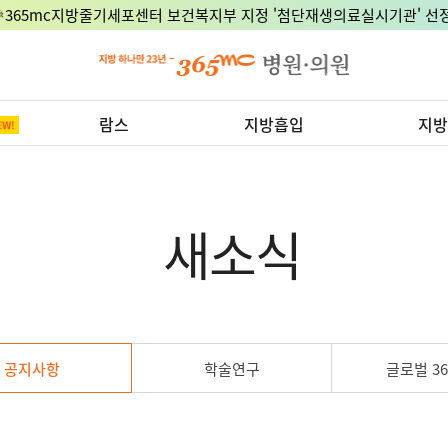
🎉365mc지방줄기세포센터 보건복지부 지정 '첨단재생의료실시기관' 선정
람스
지방흡입
지방
새소식
공지사항
학술연구
글로벌 36