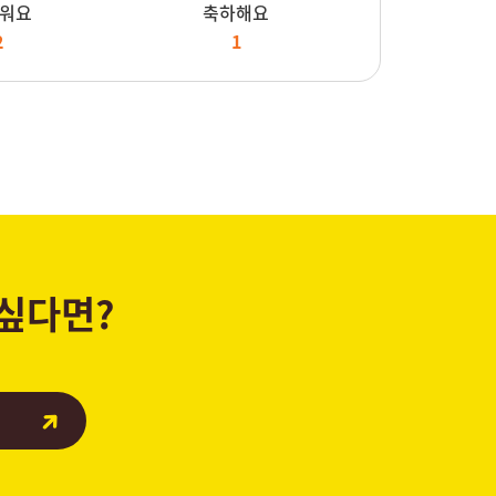
워요
축하해요
2
1
 싶다면?