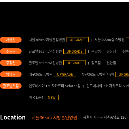
서울365mc지방흡입병원
UPGRADE
서울365mc람스병원
글로벌365mc인천병원
UPGRADE
분당점
일산점
수원
글로벌365mc대전병원
UPGRADE
청주점
천안점
대구365mc병원
UPGRADE
부산365mc병원(서면)
UPGR
인도네시아 1호 자카르타 Selatan점
인도네시아 2호 자카르타 Sud
미국 LA점
NEW
서울365mc지방흡입병원
서울시 서초구 서초중앙로 126