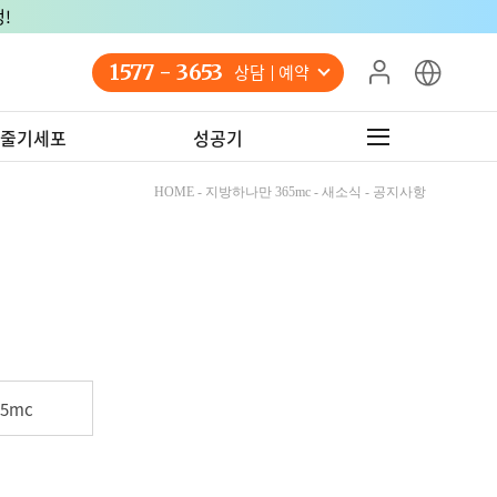
!
1577 - 3653
상담 예약
줄기세포
성공기
HOME - 지방하나만 365mc - 새소식 - 공지사항
5mc