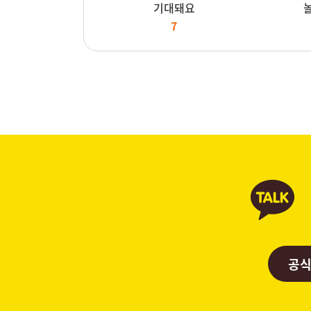
기대돼요
7
공식