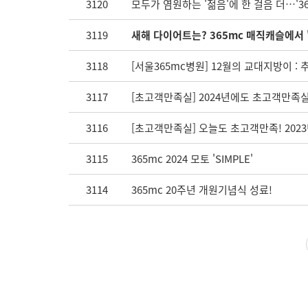
3120
모두가 염원하는 '젊음'에 한 걸음 더…'
3119
새해 다이어트는? 365mc 매직캐슬에서
3118
[서울365mc병원] 12월의 교대지방이 
3117
[초고객만족실] 2024년에도 초고객만족
3116
[초고객만족실] 오늘도 초고객만족! 202
3115
365mc 2024 모토 'SIMPLE'
3114
365mc 20주년 개원기념식 성료!