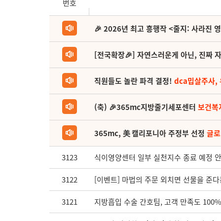
번호
🎉 2026년 최고 흥행작 <줄지: 사라진 
[전국확장🎉] 자연스러운게 아닌, 진짜 자
직원들도 놀란 파격 결정!
dca밉살주사,
(축) 🎉365mc지방줄기세포센터
보건복
365mc, 美 캘리포니아 주정부 선정
글로
3123
식이영양센터 일부 실천지수 종료 예정 안내 (
3122
[이벤트] 마법의 주문 외치면 선물을 준다
3121
지방흡입 수술 간호팀, 고객 만족도 100