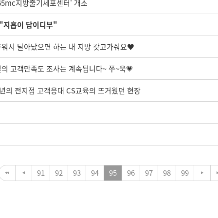
365mc지방줄기세포센터' 개소
 "지흡이 답이디부"
: 추워서 달아났으면 하는 내 지방 갖고가줘요♥
실의 고객만족도 조사는 계속됩니다~ 쭈~욱💗
3년의 전지점 고객응대 CS교육의 뜨거웠던 현장
91
92
93
94
95
96
97
98
99