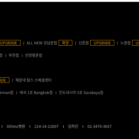
UPGRADE
ALL NEW 강남본점
확장
신촌점
UPGRADE
노원점
U
점
부천점
안양평촌점
ADE
해운대 람스 스페셜센터
irman점
태국 1호 Bangkok점
인도네시아 3호 Surabaya점
365mc병원
214-14-12607
김하진
02-3474-3657