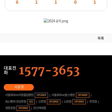
6
1
1
0
1
목록
대표전
화
서울365mc지방흡입병원
서울365mc람스병원
UPGRADE
UPGRADE
ALL NEW 강남본점
신촌점
노원점
천호점
확장
UPGRADE
UPGRADE
영등포점
성신여대점
UPGRADE