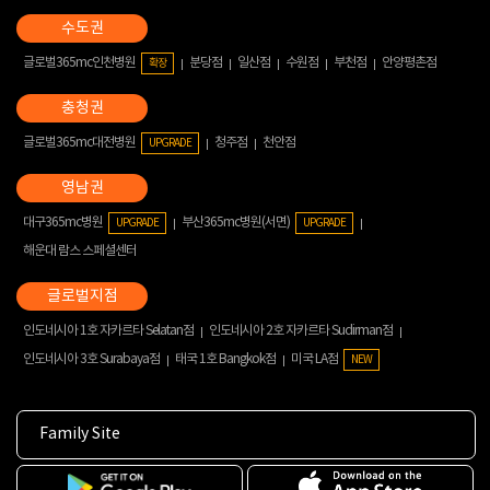
글로벌365mc인천병원
분당점
일산점
수원점
부천점
안양평촌점
확장
글로벌365mc대전병원
청주점
천안점
UPGRADE
대구365mc병원
부산365mc병원(서면)
UPGRADE
UPGRADE
해운대 람스 스페셜센터
인도네시아 1호 자카르타 Selatan점
인도네시아 2호 자카르타 Sudirman점
인도네시아 3호 Surabaya점
태국 1호 Bangkok점
미국 LA점
NEW
Family Site