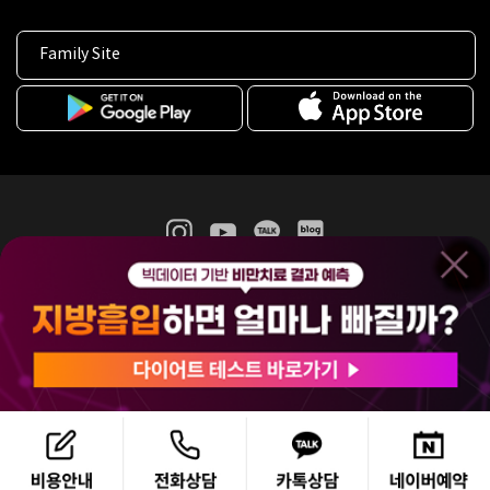
Family Site
365mc 병·의원 이용약관
홈페이지 이용약관
개인정보처리방침
비급여진료수가
증명서발급
인재채용
(주)365mcㅣ서울특별시 서초구 서초대로52길 7, 3~4층(서초동, 제일빌딩)
120-87-04354ㅣ김남철
COPYRIGHT(C) 2025 365mc. ALL RIGHTS RESERVED.