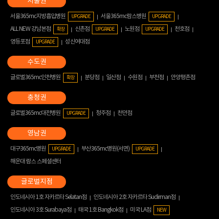
서울365mc지방흡입병원
서울365mc람스병원
UPGRADE
UPGRADE
ALL NEW 강남본점
신촌점
노원점
천호점
확장
UPGRADE
UPGRADE
영등포점
성신여대점
UPGRADE
글로벌365mc인천병원
분당점
일산점
수원점
부천점
안양평촌점
확장
글로벌365mc대전병원
청주점
천안점
UPGRADE
대구365mc병원
부산365mc병원(서면)
UPGRADE
UPGRADE
해운대 람스 스페셜센터
인도네시아 1호 자카르타 Selatan점
인도네시아 2호 자카르타 Sudirman점
인도네시아 3호 Surabaya점
태국 1호 Bangkok점
미국 LA점
NEW