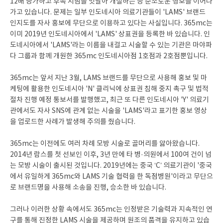
12배 증가하고 후속 지점을 잇달아 개설하는 등 순조로운 행보를 이어나
가고 있습니다. 문제는 일부 인도네시아 의료기관들이 'LAMS' 브랜드
인지도를 자사 홍보에 무단으로 이용하고 있다는 사실입니다. 365mc는
이미 2019년 인도네시아에서 'LAMS' 상표권을 등록한 바 있습니다. 인
도네시아에서 'LAMS'라는 이름을 내걸고 시술할 수 있는 기관은 마야파
다 그룹과 함께 개원한 365mc 인도네시아점 1호점과 2호점뿐입니다.
365mc는 앞서 지난 3월, LAMS 브랜드를 무단으로 사용해 홍보 및 마
케팅에 활용한 인도네시아 'N' 클리닉에 상표권 침해 중지 촉구 및 법적
절차 진행 예정 통보서를 발행했고, 최근 또 다른 인도네시아 'Y' 의료기
관에서도 자사 SNS에 관계 없는 시술을 'LAMS'라고 표기한 홍보 영상
을 업로드한 사례가 발생해 주의를 줬습니다.
365mc는 이전에도 여러 차례 모방 시술로 골머리를 앓아왔습니다.
2014년 람스를 첫 선보인 이후, 3년 만에 타 병·의원에서 100여 건이 넘
는 모방 시술이 출시된 것입니다. 2019년에는 중국 ‘C’ 의료기관이 '중국
에서 유일하게 365mc와 LAMS 기술 협력을 한 독점병원'이라고 무단으
로 브랜드명을 사용해 소송을 진행, 승소한 바 있습니다.
그러나 이러한 상황 속에서도 365mc는 인정받은 기술력과 지속적인 연
구를 통해 진정한 LAMS 시술을 제공하며 원조의 품격을 유지하고 있습