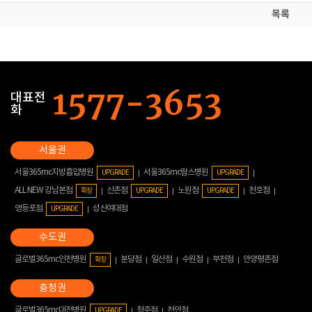
목록
대표전
화
서울365mc지방흡입병원
서울365mc람스병원
UPGRADE
UPGRADE
ALL NEW 강남본점
신촌점
노원점
천호점
확장
UPGRADE
UPGRADE
영등포점
성신여대점
UPGRADE
글로벌365mc인천병원
분당점
일산점
수원점
부천점
안양평촌점
확장
글로벌365mc대전병원
청주점
천안점
UPGRADE