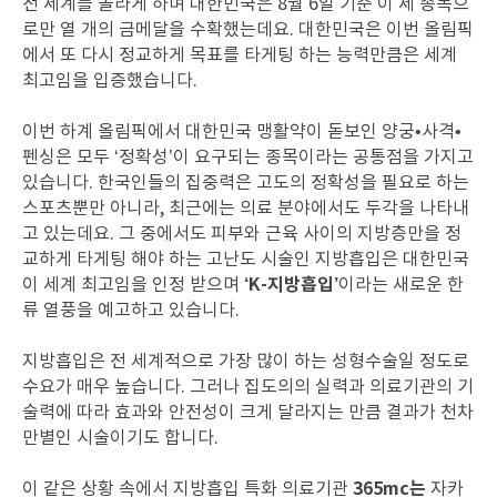
전 세계를 놀라게 하며 대한민국은 8월 6일 기준 이 세 종목으
로만 열 개의 금메달을 수확했는데요. 대한민국은 이번 올림픽
에서 또 다시 정교하게 목표를 타게팅 하는 능력만큼은 세계
최고임을 입증했습니다.
이번 하계 올림픽에서 대한민국 맹활약이 돋보인 양궁•사격•
펜싱은 모두 ‘정확성’이 요구되는 종목이라는 공통점을 가지고
있습니다. 한국인들의 집중력은 고도의 정확성을 필요로 하는
스포츠뿐만 아니라, 최근에는 의료 분야에서도 두각을 나타내
고 있는데요. 그 중에서도 피부와 근육 사이의 지방층만을 정
교하게 타게팅 해야 하는 고난도 시술인 지방흡입은 대한민국
‘K-지방흡입’
이 세계 최고임을 인정 받으며
이라는 새로운 한
류 열풍을 예고하고 있습니다.
지방흡입은 전 세계적으로 가장 많이 하는 성형수술일 정도로
수요가 매우 높습니다. 그러나 집도의의 실력과 의료기관의 기
술력에 따라 효과와 안전성이 크게 달라지는 만큼 결과가 천차
만별인 시술이기도 합니다.
365mc는
이 같은 상황 속에서 지방흡입 특화 의료기관
자카