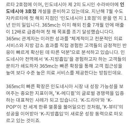
인
르타 2호점에 이어, 인도네시아 제 2의 도시인 수라바야에
도네시아 3호점
개설을 준비하고 있는데요. 지난해 7월 수도
자카르타에 첫 해외 지점인 ‘인도네시아 1호점’의 문을 연 지 1
년 만의 일입니다. 365mc는 이미 해외 진출 7개월 만에 매출
이 12배로 급증하며 첫 해 목표를 조기 달성했습니다다.
365mc 관계자는 이러한 성과를 “체계적이고 전문적인 의료
서비스와 지방 감소 효과를 직접 경험한 고객들의 긍정적인 반
응이 빠르게 확산된 데 따른 덕분”으로 분석하고 있습니다. 인
도네시아 전역에서 ‘K-지방흡입’을 경험하고자 하는 고객들의
문의가 쇄도하자 365mc는 빠른 확장을 통해 고객 접근성을
높여 보다 수준 높은 의료 서비스를 제공한다는 방침인데요.
365mc의 빠른 확장은 인도네시아 시장 내 성장 가능성을 보
여주는 중요한 지표이며, 'K-메디컬'의 글로벌 경쟁력을 입증
하는 대표적인 사례가 되고 있습니다. ‘K-드라마’와 ‘K-
POP’이 전 세계 한류 열풍을 불어일으킨 것처럼, 'K-뷰티'의
성공을 이어받아 ‘K-지방흡입’이 새로운 성장 동력으로 떠오
르고 있는 것이죠.