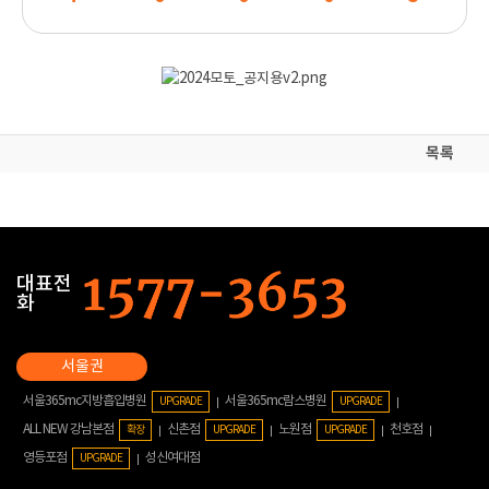
목록
대표전
화
서울365mc지방흡입병원
서울365mc람스병원
UPGRADE
UPGRADE
ALL NEW 강남본점
신촌점
노원점
천호점
확장
UPGRADE
UPGRADE
영등포점
성신여대점
UPGRADE