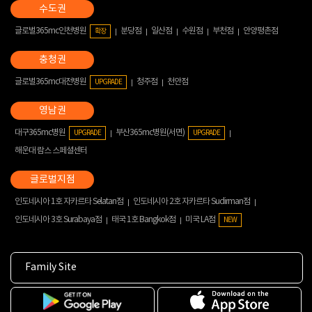
글로벌365mc인천병원
분당점
일산점
수원점
부천점
안양평촌점
확장
글로벌365mc대전병원
청주점
천안점
UPGRADE
대구365mc병원
부산365mc병원(서면)
UPGRADE
UPGRADE
해운대 람스 스페셜센터
인도네시아 1호 자카르타 Selatan점
인도네시아 2호 자카르타 Sudirman점
인도네시아 3호 Surabaya점
태국 1호 Bangkok점
미국 LA점
NEW
Family Site