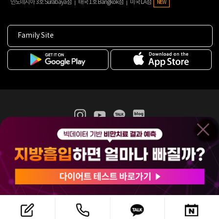
인도네시아 3호 Surabaya점
태국 1호 Bangkok점
미국 LA점
NEW
Family Site
365mc 병·의원 이용약관
홈페이지 이용약관
개인정보처리방침
비급여진료수가
증명서발급
인재채용
(주)365mcㅣ서울특별시 서초구 서초대로52길 7, 3~4층(서초동, 제일빌딩)
120-87-04354ㅣ김남철
COPYRIGHT(C) 2025 365mc. ALL RIGHTS RESERVED.