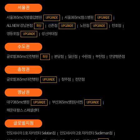
서울365mc지방흡입병원
서울365mc람스병원
UPGRADE
UPGRADE
ALL NEW 강남본점
신촌점
노원점
천호점
확장
UPGRADE
UPGRADE
영등포점
성신여대점
UPGRADE
글로벌365mc인천병원
분당점
일산점
수원점
부천점
안양평촌점
확장
글로벌365mc대전병원
청주점
천안점
UPGRADE
대구365mc병원
부산365mc병원(서면)
UPGRADE
UPGRADE
해운대 람스 스페셜센터
인도네시아 1호 자카르타 Selatan점
인도네시아 2호 자카르타 Sudirman점