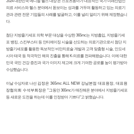
'2024 대한민국 메디컬 헬스 대상’은 스포츠동아가
대표적인 국가 미래산업인
의료 서비스와 헬스 분야에서 돋보이는 성과를 거두며 활동하고 있는 의료기
관과 관련 전문 기업들의 사례를 발굴하고, 이를 널리 알리기 위해 제정했습니
다.
첨단 지방줄기세포 의학 부문 대상을 수상한 365mc는 지방흡입, 지방줄기세
포 뱅킹, 스킨부스터 등 안티에이징 시술을 선도하는 의료기관으로서 첨단 지
방줄기세포를 활용한 독보적인 비만치료술 개발과 고객 맞춤형 시술, 인도네
시아 태국 등 적극적인 해외 진출을 통해 K-의료를 전파해왔습니다. 이에
대한
민국 국민 건강 증진과 국가 이미지 제고에 크게 기여한 공로를 높이 평가받아
수상했습니다.
이날 수상자로 나선
김정은 365mc ALL NEW 강남본점 대표원장, 대표원
장협의회 수석부회장은 "그
동안 365mc가 매진해온 분야에서 지방줄기세포
등 새로운 도전을 하는데 이를 인정받아 기쁘다"고 밝혔습니다.