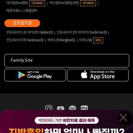
대구365mc병원
부산365mc병원(서면)
UPGRADE
UPGRADE
해운대 람스 스페셜센터
인도네시아 1호 자카르타 Selatan점
인도네시아 2호 자카르타 Sudirman점
인도네시아 3호 Surabaya점
태국 1호 Bangkok점
미국 LA점
NEW
Family Site
365mc 병·의원 이용약관
홈페이지 이용약관
개인정보처리방침
비급여진료수가
증명서발급
인재채용