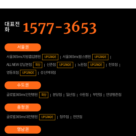
대표전
화
서울365mc지방흡입병원
서울365mc람스병원
UPGRADE
UPGRADE
ALL NEW 강남본점
신촌점
노원점
천호점
확장
UPGRADE
UPGRADE
영등포점
성신여대점
UPGRADE
글로벌365mc인천병원
분당점
일산점
수원점
부천점
안양평촌점
확장
글로벌365mc대전병원
청주점
천안점
UPGRADE