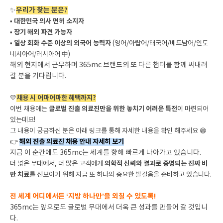
우리가 찾는 분은?
✨
•
대한민국 의사 면허 소지자
•
장기 해외 파견 가능자
•
일상 회화 수준 이상의 외국어 능력자
(영어/아랍어/태국어/베트남어/인도
네시아어/러시아어 中)
해외 현지에서 근무하며 365mc 브랜드의 또 다른 챕터를 함께 써내려
갈 분을 기다립니다.
💛
채용 시 어마어마한 혜택까지?
이번 채용에는
글로벌 진출 의료진만을 위한 놓치기 어려운 특전
이 마련되어
있는데요!
그 내용이 궁금하신 분은 아래 링크를 통해 자세한 내용을 확인 해주세요 😁
👉
해외 진출 의료진 채용 안내 자세히 보기
지금 이 순간에도 365mc는 세계를 향해 빠르게 나아가고 있습니다.
더 넓은 무대에서, 더 많은 고객에게
의학적 신뢰와 결과로 증명되는 진짜 비
만 치료
를 선보이기 위해 지금 또 하나의 중요한 발걸음을 준비하고 있습니다.
전 세계 어디에서든 ‘지방 하나만’을 외칠 수 있도록!
365mc는 앞으로도 글로벌 무대에서 더욱 큰 성과를 만들어 갈 것입니
다.