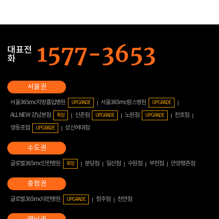
대표전
화
서울365mc지방흡입병원
서울365mc람스병원
UPGRADE
UPGRADE
ALL NEW 강남본점
신촌점
노원점
천호점
확장
UPGRADE
UPGRADE
영등포점
성신여대점
UPGRADE
글로벌365mc인천병원
분당점
일산점
수원점
부천점
안양평촌점
확장
글로벌365mc대전병원
청주점
천안점
UPGRADE