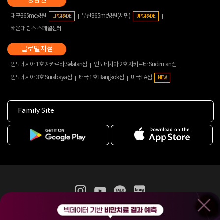
대구365mc병원
부산365mc병원(서면)
UPGRADE
UPGRADE
해운대 람스 스페셜센터
인도네시아 1호 자카르타 Selatan점
인도네시아 2호 자카르타 Sudirman점
인도네시아 3호 Surabaya점
태국 1호 Bangkok점
미국 LA점
NEW
Family Site
365mc 병·의원 이용약관
홈페이지 이용약관