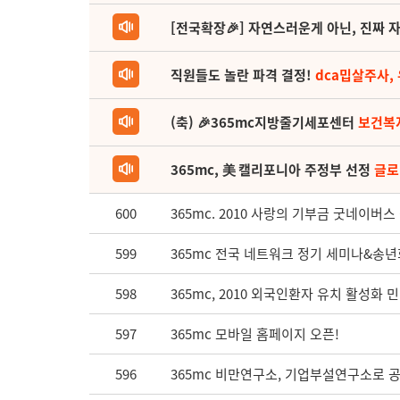
[전국확장🎉] 자연스러운게 아닌, 진짜 자
직원들도 놀란 파격 결정!
dca밉살주사,
(축) 🎉365mc지방줄기세포센터
보건복
365mc, 美 캘리포니아 주정부 선정
글로
600
365mc. 2010 사랑의 기부금 굿네이버스
599
365mc 전국 네트워크 정기 세미나&송년
598
365mc, 2010 외국인환자 유치 활성화 
597
365mc 모바일 홈페이지 오픈!
596
365mc 비만연구소, 기업부설연구소로 