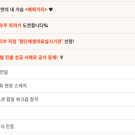
연의 내 가슴 <
배파가리
> ♥
 우주 최저가
도전합니다🪐
지부 지정 '첨단재생의료실시기관'
선정!
벌 진출 성공 사례로 공식 등재!
🏅
 전달
회 현장 스케치
민.관 합동 워크숍 참석
공식 인증