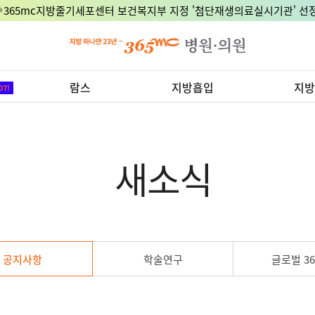
🎉365mc지방줄기세포센터 보건복지부 지정 '첨단재생의료실시기관' 선정
람스
지방흡입
지방
새소식
공지사항
학술연구
글로벌 36