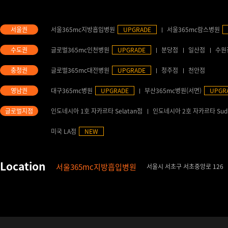
서울365mc지방흡입병원
UPGRADE
서울365mc람스병원
글로벌365mc인천병원
UPGRADE
분당점
일산점
수원
글로벌365mc대전병원
UPGRADE
청주점
천안점
대구365mc병원
UPGRADE
부산365mc병원(서면)
UPGR
인도네시아 1호 자카르타 Selatan점
인도네시아 2호 자카르타 Sud
미국 LA점
NEW
서울365mc지방흡입병원
서울시 서초구 서초중앙로 126