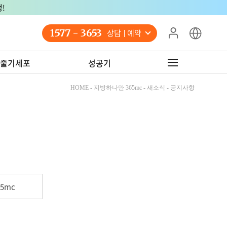
!
1577 - 3653
상담 예약
줄기세포
성공기
HOME - 지방하나만 365mc - 새소식 - 공지사항
5mc