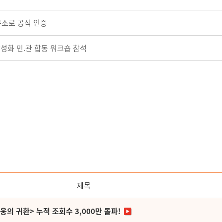
구소로 공식 인증
 활성화 민.관 합동 워크숍 참석
제목
영웅의 귀환> 누적 조회수 3,000만 돌파!