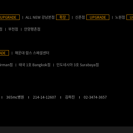
UPGRADE
ALL NEW 강남본점
확장
신촌점
UPGRADE
노원점
U
점
부천점
안양평촌점
ADE
해운대 람스 스페셜센터
irman점
태국 1호 Bangkok점
인도네시아 3호 Surabaya점
365mc병원
214-14-12607
김하진
02-3474-3657