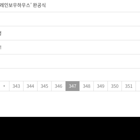
 ‘레인보우하우스’ 완공식
행
!
343
344
345
346
347
348
349
350
351