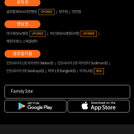
글로벌365mc대전병원
청주점
천안점
UPGRADE
대구365mc병원
부산365mc병원(서면)
UPGRADE
UPGRADE
해운대 람스 스페셜센터
인도네시아 1호 자카르타 Selatan점
인도네시아 2호 자카르타 Sudirman점
인도네시아 3호 Surabaya점
태국 1호 Bangkok점
미국 LA점
NEW
Family Site