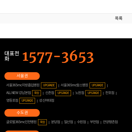
목록
대표전
화
서울365mc지방흡입병원
서울365mc람스병원
UPGRADE
UPGRADE
ALL NEW 강남본점
신촌점
노원점
천호점
확장
UPGRADE
UPGRADE
영등포점
성신여대점
UPGRADE
글로벌365mc인천병원
분당점
일산점
수원점
부천점
안양평촌점
확장