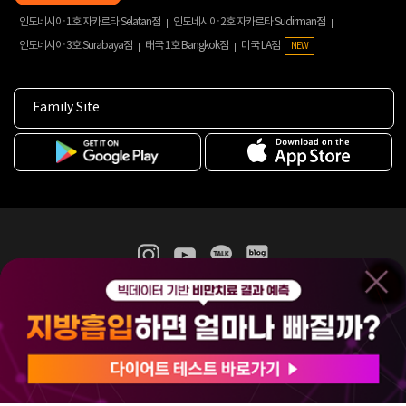
인도네시아 1호 자카르타 Selatan점
인도네시아 2호 자카르타 Sudirman점
인도네시아 3호 Surabaya점
태국 1호 Bangkok점
미국 LA점
NEW
Family Site
365mc 병·의원 이용약관
홈페이지 이용약관
개인정보처리방침
비급여진료수가
증명서발급
인재채용
(주)365mcㅣ서울특별시 서초구 서초대로52길 7, 3~4층(서초동, 제일빌딩)
120-87-04354ㅣ김남철
COPYRIGHT(C) 2025 365mc. ALL RIGHTS RESERVED.