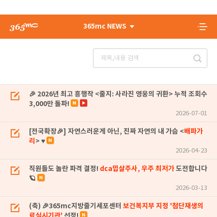
365mc NEWS
🎉 2026년 최고 흥행작 <줄지: 사라진 영웅의 귀환> 누적 조회수
3,000만 돌파!
2026-07-01
[전국확장🎉] 자연스러운게 아닌, 진짜 자연의 내 가슴 <
배파가
리
> ♥
2026-04-23
직원들도 놀란 파격 결정!
dca밉살주사, 우주 최저가
도전합니다
🪐
2026-03-13
(축) 🎉365mc지방줄기세포센터
보건복지부 지정 '첨단재생의
료실시기관'
선정!