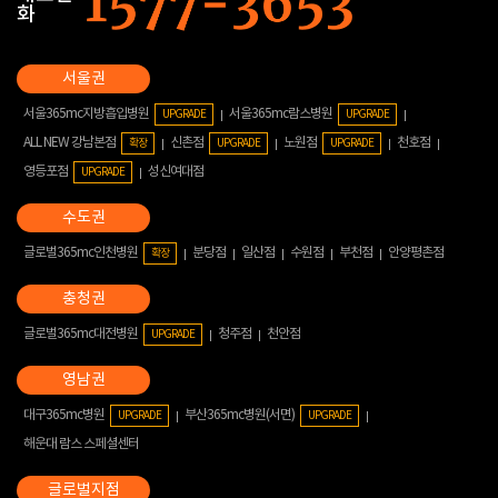
화
서울365mc지방흡입병원
서울365mc람스병원
UPGRADE
UPGRADE
ALL NEW 강남본점
신촌점
노원점
천호점
확장
UPGRADE
UPGRADE
영등포점
성신여대점
UPGRADE
글로벌365mc인천병원
분당점
일산점
수원점
부천점
안양평촌점
확장
글로벌365mc대전병원
청주점
천안점
UPGRADE
대구365mc병원
부산365mc병원(서면)
UPGRADE
UPGRADE
해운대 람스 스페셜센터