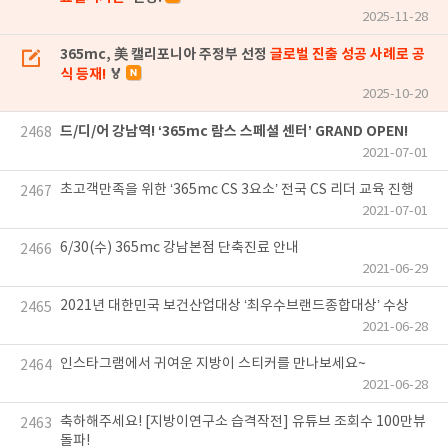
2025-11-28
365mc, 美 캘리포니아 주정부 선정
글로벌 진출 성공 사례로 공
식 등재!
🏅
2025-10-20
드/디/어 강남역! ‘365mc 람스 스페셜 센터’ GRAND OPEN!
2468
2021-07-01
초고객만족을 위한 ‘365mc CS 3요소’ 전국 CS 리더 교육 진행
2467
2021-07-01
6/30(수) 365mc 강남본점 단축진료 안내
2466
2021-06-29
2021년 대한민국 보건산업대상 ‘최우수브랜드종합대상’ 수상
2465
2021-06-28
인스타그램에서 귀여운 지방이 스티커를 만나보세요~
2464
2021-06-28
축하해주세요! [지방이연구소 습격작전] 유튜브 조회수 100만뷰
2463
돌파!