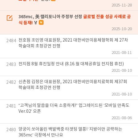
2025-11-28
365mc, 美 캘리포니아 주정부 선정
글로벌 진출 성공 사례로 공
식 등재!
🏅
2025-10-20
천호점 조민영 대표원장, 2021 대한비만미용체형학회 제 27차
2484
학술대회 초청강연 진행
2021-08-11
전지점 8월 휴진일정 안내 (8.16.월 대체공휴일 전지점 휴진)
2483
2021-08-10
신촌점 김정은 대표원장, 2021 대한비만미용치료학회 제37회
2482
학술대회 초청강연 진행
2021-08-10
“고객님의 말씀을 더욱 소중하게!” 업그레이드된 ‘모바일 만족도
2481
Ver.02’ 오픈
2021-08-06
양궁이 쏘아올린 백발백중 타겟팅 열풍! ‘지방이만 공략하는
2480
365mc’ 극장에서 만나요