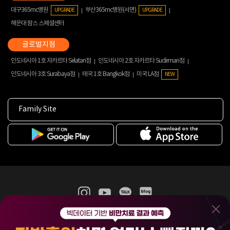
대구365mc병원
부산365mc병원(서면)
UPGRADE
UPGRADE
해운대 람스 스페셜센터
인도네시아 1호 자카르타 Selatan점
인도네시아 2호 자카르타 Sudirman점
인도네시아 3호 Surabaya점
태국 1호 Bangkok점
미국 LA점
NEW
Family Site
365mc 병·의원 이용약관
홈페이지 이용약관
개인정보처리방침
비급여진료수가
증명서발급
인재채용