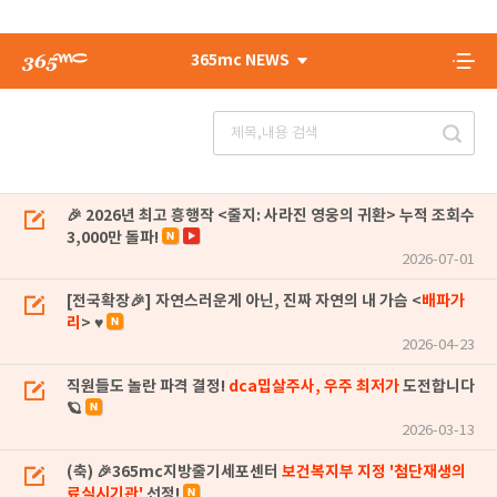
365mc NEWS
🎉 2026년 최고 흥행작 <줄지: 사라진 영웅의 귀환> 누적 조회수
3,000만 돌파!
2026-07-01
[전국확장🎉] 자연스러운게 아닌, 진짜 자연의 내 가슴 <
배파가
리
> ♥
2026-04-23
직원들도 놀란 파격 결정!
dca밉살주사, 우주 최저가
도전합니다
🪐
2026-03-13
(축) 🎉365mc지방줄기세포센터
보건복지부 지정 '첨단재생의
료실시기관'
선정!