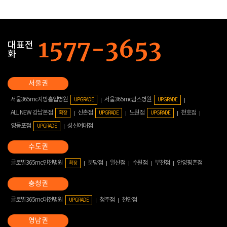
대표전
화
서울365mc지방흡입병원
서울365mc람스병원
UPGRADE
UPGRADE
ALL NEW 강남본점
신촌점
노원점
천호점
확장
UPGRADE
UPGRADE
영등포점
성신여대점
UPGRADE
글로벌365mc인천병원
분당점
일산점
수원점
부천점
안양평촌점
확장
글로벌365mc대전병원
청주점
천안점
UPGRADE