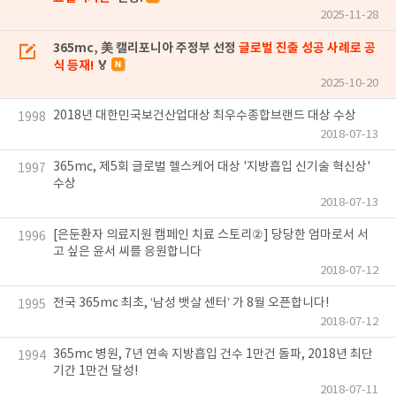
2025-11-28
365mc, 美 캘리포니아 주정부 선정
글로벌 진출 성공 사례로 공
식 등재!
🏅
2025-10-20
2018년 대한민국보건산업대상 최우수종합브랜드 대상 수상
1998
2018-07-13
365mc, 제5회 글로벌 헬스케어 대상 '지방흡입 신기술 혁신상'
1997
수상
2018-07-13
[은둔환자 의료지원 캠페인 치료 스토리②] 당당한 엄마로서 서
1996
고 싶은 윤서 씨를 응원합니다
2018-07-12
전국 365mc 최초, ‘남성 뱃살 센터’ 가 8월 오픈합니다!
1995
2018-07-12
365mc 병원, 7년 연속 지방흡입 건수 1만건 돌파, 2018년 최단
1994
기간 1만건 달성!
2018-07-11