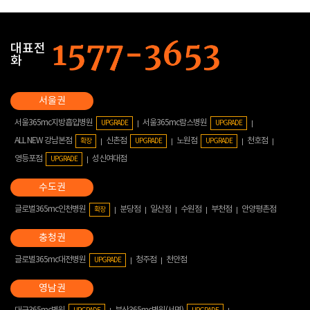
대표전
화
서울365mc지방흡입병원
서울365mc람스병원
UPGRADE
UPGRADE
ALL NEW 강남본점
신촌점
노원점
천호점
확장
UPGRADE
UPGRADE
영등포점
성신여대점
UPGRADE
글로벌365mc인천병원
분당점
일산점
수원점
부천점
안양평촌점
확장
글로벌365mc대전병원
청주점
천안점
UPGRADE