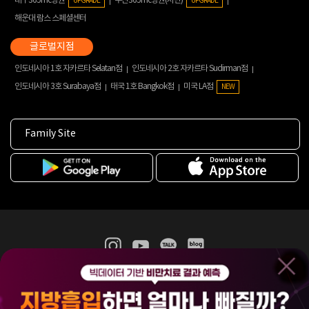
대구365mc병원
부산365mc병원(서면)
UPGRADE
UPGRADE
해운대 람스 스페셜센터
인도네시아 1호 자카르타 Selatan점
인도네시아 2호 자카르타 Sudirman점
인도네시아 3호 Surabaya점
태국 1호 Bangkok점
미국 LA점
NEW
Family Site
365mc 병·의원 이용약관
홈페이지 이용약관
개인정보처리방침
비급여진료수가
증명서발급
인재채용