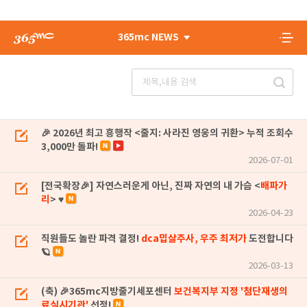
365mc NEWS
🎉 2026년 최고 흥행작 <줄지: 사라진 영웅의 귀환> 누적 조회수
3,000만 돌파!
2026-07-01
[전국확장🎉] 자연스러운게 아닌, 진짜 자연의 내 가슴 <
배파가
리
> ♥
2026-04-23
직원들도 놀란 파격 결정!
dca밉살주사, 우주 최저가
도전합니다
🪐
2026-03-13
(축) 🎉365mc지방줄기세포센터
보건복지부 지정 '첨단재생의
료실시기관'
선정!