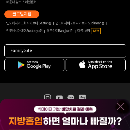
해운대 람스 스페셜센터
인도네시아 1호 자카르타 Selatan점
인도네시아 2호 자카르타 Sudirman점
인도네시아 3호 Surabaya점
태국 1호 Bangkok점
미국 LA점
NEW
Family Site
365mc 병·의원 이용약관
홈페이지 이용약관
개인정보처리방침
비급여진료수가
증명서발급
인재채용
(주)365mcㅣ서울특별시 서초구 서초대로52길 7, 3~4층(서초동, 제일빌딩)