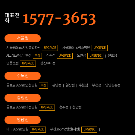
대표전
화
서울365mc지방흡입병원
서울365mc람스병원
UPGRADE
UPGRADE
ALL NEW 강남본점
신촌점
노원점
천호점
확장
UPGRADE
UPGRADE
영등포점
성신여대점
UPGRADE
글로벌365mc인천병원
분당점
일산점
수원점
부천점
안양평촌점
확장
글로벌365mc대전병원
청주점
천안점
UPGRADE
대구365mc병원
부산365mc병원(서면)
UPGRADE
UPGRADE