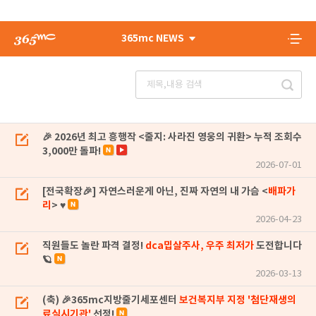
365mc NEWS
🎉 2026년 최고 흥행작 <줄지: 사라진 영웅의 귀환> 누적 조회수
3,000만 돌파!
2026-07-01
[전국확장🎉] 자연스러운게 아닌, 진짜 자연의 내 가슴 <
배파가
리
> ♥
2026-04-23
직원들도 놀란 파격 결정!
dca밉살주사, 우주 최저가
도전합니다
🪐
2026-03-13
(축) 🎉365mc지방줄기세포센터
보건복지부 지정 '첨단재생의
료실시기관'
선정!