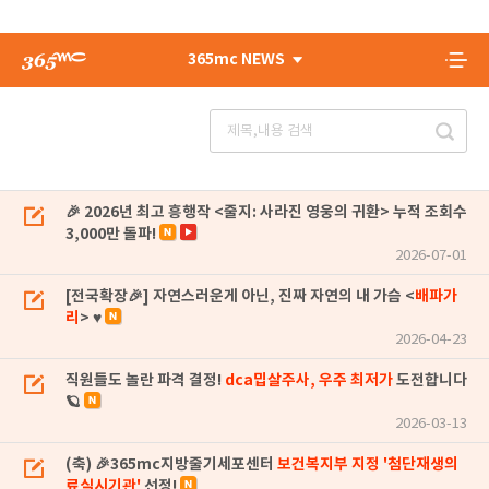
365mc NEWS
🎉 2026년 최고 흥행작 <줄지: 사라진 영웅의 귀환> 누적 조회수
3,000만 돌파!
2026-07-01
[전국확장🎉] 자연스러운게 아닌, 진짜 자연의 내 가슴 <
배파가
리
> ♥
2026-04-23
직원들도 놀란 파격 결정!
dca밉살주사, 우주 최저가
도전합니다
🪐
2026-03-13
(축) 🎉365mc지방줄기세포센터
보건복지부 지정 '첨단재생의
료실시기관'
선정!