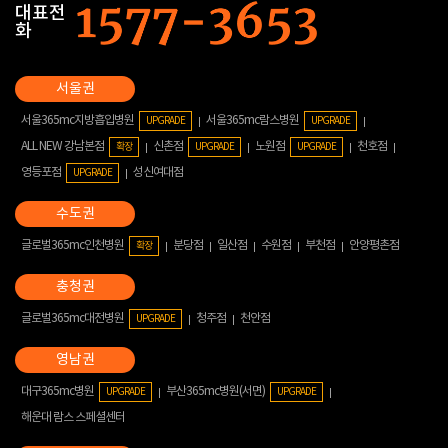
대표전
화
서울365mc지방흡입병원
서울365mc람스병원
UPGRADE
UPGRADE
ALL NEW 강남본점
신촌점
노원점
천호점
확장
UPGRADE
UPGRADE
영등포점
성신여대점
UPGRADE
글로벌365mc인천병원
분당점
일산점
수원점
부천점
안양평촌점
확장
글로벌365mc대전병원
청주점
천안점
UPGRADE
대구365mc병원
부산365mc병원(서면)
UPGRADE
UPGRADE
해운대 람스 스페셜센터