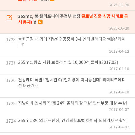
2025-11-28
365mc, 美 캘리포니아 주정부 선정
글로벌 진출 성공 사례로 공
식 등재!
🏅
2025-10-20
출퇴근길 내 귀에 지방이? 공중파 3사 인터넷라디오 ‘빼송' 라이
1728
브!’
2017-04-12
365mc, 람스 시행 보틀건수 월 10,000건 돌파!(2017.03)
1727
2017-04-10
건강케미 폭발! '임시완X위인지방이 미니등신대' 리미티드에디
1726
션 대공개-!
2017-04-10
지방이 위인시리즈 ‘제 24회 올해의 광고상’ 인쇄부문 대상 수상!
1725
2017-04-07
365mc 8명의 대표원장, 건강의학포털 하이닥 의학기자로 활약
1724
2017-04-07