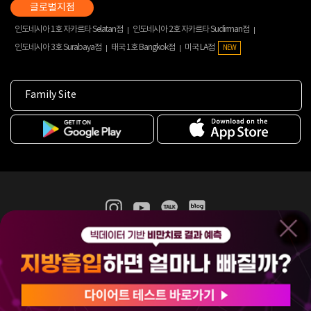
인도네시아 1호 자카르타 Selatan점
인도네시아 2호 자카르타 Sudirman점
인도네시아 3호 Surabaya점
태국 1호 Bangkok점
미국 LA점
NEW
Family Site
365mc 병·의원 이용약관
홈페이지 이용약관
개인정보처리방침
비급여진료수가
증명서발급
인재채용
(주)365mcㅣ서울특별시 서초구 서초대로52길 7, 3~4층(서초동, 제일빌딩)
120-87-04354ㅣ김남철
COPYRIGHT(C) 2025 365mc. ALL RIGHTS RESERVED.