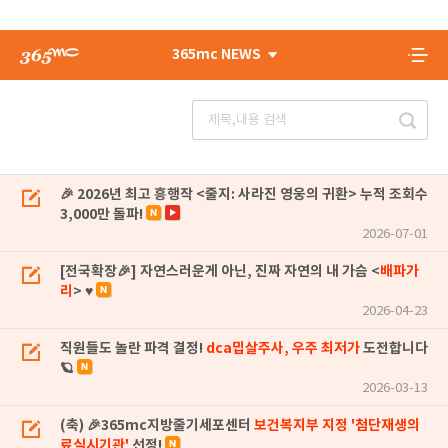
365mc NEWS
🎉 2026년 최고 흥행작 <줄지: 사라진 영웅의 귀환> 누적 조회수
3,000만 돌파!
2026-07-01
[전국확장🎉] 자연스러운게 아닌, 진짜 자연의 내 가슴 <
배파가
리
> ♥
2026-04-23
직원들도 놀란 파격 결정!
dca밉살주사, 우주 최저가
도전합니다
🪐
2026-03-13
(축) 🎉365mc지방줄기세포센터
보건복지부 지정 '첨단재생의
료실시기관'
선정!