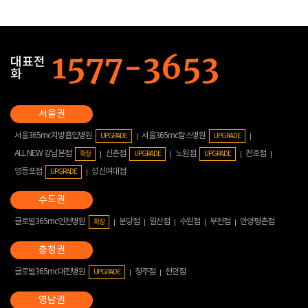
대표전
화
서울365mc지방흡입병원
서울365mc람스병원
UPGRADE
UPGRADE
ALL NEW 강남본점
신촌점
노원점
천호점
확장
UPGRADE
UPGRADE
영등포점
성신여대점
UPGRADE
글로벌365mc인천병원
분당점
일산점
수원점
부천점
안양평촌점
확장
글로벌365mc대전병원
청주점
천안점
UPGRADE