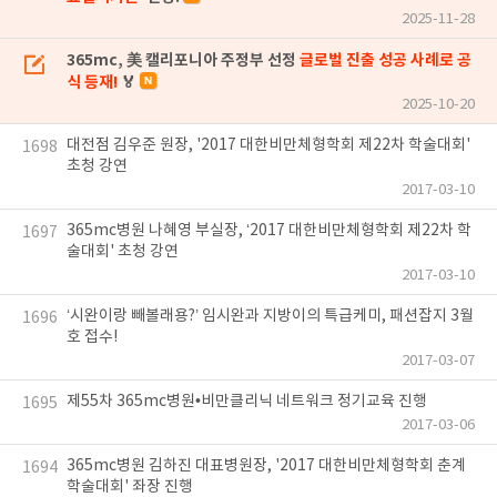
2025-11-28
365mc, 美 캘리포니아 주정부 선정
글로벌 진출 성공 사례로 공
식 등재!
🏅
2025-10-20
대전점 김우준 원장, '2017 대한비만체형학회 제22차 학술대회'
1698
초청 강연
2017-03-10
365mc병원 나혜영 부실장, ‘2017 대한비만체형학회 제22차 학
1697
술대회' 초청 강연
2017-03-10
‘시완이랑 빼볼래용?’ 임시완과 지방이의 특급케미, 패션잡지 3월
1696
호 접수!
2017-03-07
제55차 365mc병원•비만클리닉 네트워크 정기교육 진행
1695
2017-03-06
365mc병원 김하진 대표병원장, '2017 대한비만체형학회 춘계
1694
학술대회' 좌장 진행