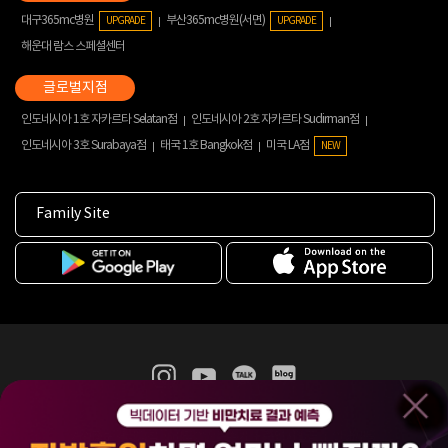
대구365mc병원
부산365mc병원(서면)
UPGRADE
UPGRADE
해운대 람스 스페셜센터
인도네시아 1호 자카르타 Selatan점
인도네시아 2호 자카르타 Sudirman점
인도네시아 3호 Surabaya점
태국 1호 Bangkok점
미국 LA점
NEW
Family Site
365mc 병·의원 이용약관
홈페이지 이용약관
개인정보처리방침
비급여진료수가
증명서발급
인재채용