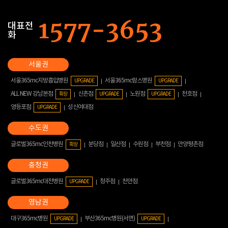
대표전
화
서울365mc지방흡입병원
서울365mc람스병원
UPGRADE
UPGRADE
ALL NEW 강남본점
신촌점
노원점
천호점
확장
UPGRADE
UPGRADE
영등포점
성신여대점
UPGRADE
글로벌365mc인천병원
분당점
일산점
수원점
부천점
안양평촌점
확장
글로벌365mc대전병원
청주점
천안점
UPGRADE
대구365mc병원
부산365mc병원(서면)
UPGRADE
UPGRADE