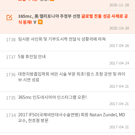
2025-11-28
365mc, 美 캘리포니아 주정부 선정
글로벌 진출 성공 사례로 공
식 등재!
🏅
2025-10-20
임시완 사인회 및 기부도시락 전달식 성황리에 마쳐
1738
2017-04-26
5월 휴진일 안내
1737
2017-04-24
대한지방흡입학회 비만 시술 부문 최초! 람스 초청 강연 및 라이
1736
브 시연 성료
2017-04-21
365mc 인도네시아어 인스타그램 오픈!
1735
2017-04-21
2017 IFSO(국제비만대사수술연맹) 회장 Natan Zundel, MD
1734
교수, 천호점 방문
2017-04-21