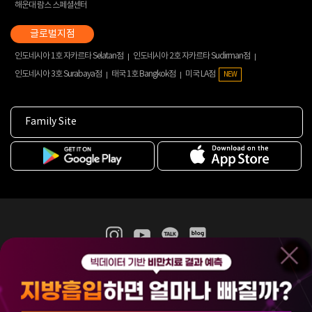
해운대 람스 스페셜센터
인도네시아 1호 자카르타 Selatan점
인도네시아 2호 자카르타 Sudirman점
인도네시아 3호 Surabaya점
태국 1호 Bangkok점
미국 LA점
NEW
Family Site
365mc 병·의원 이용약관
홈페이지 이용약관
개인정보처리방침
비급여진료수가
증명서발급
인재채용
(주)365mcㅣ서울특별시 서초구 서초대로52길 7, 3~4층(서초동, 제일빌딩)