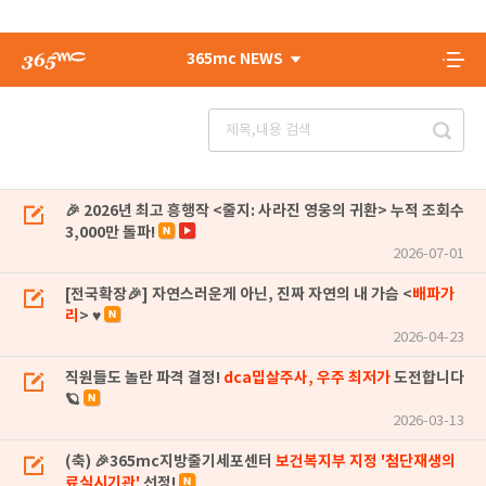
365mc NEWS
🎉 2026년 최고 흥행작 <줄지: 사라진 영웅의 귀환> 누적 조회수
3,000만 돌파!
2026-07-01
[전국확장🎉] 자연스러운게 아닌, 진짜 자연의 내 가슴 <
배파가
리
> ♥
2026-04-23
직원들도 놀란 파격 결정!
dca밉살주사, 우주 최저가
도전합니다
🪐
2026-03-13
(축) 🎉365mc지방줄기세포센터
보건복지부 지정 '첨단재생의
료실시기관'
선정!