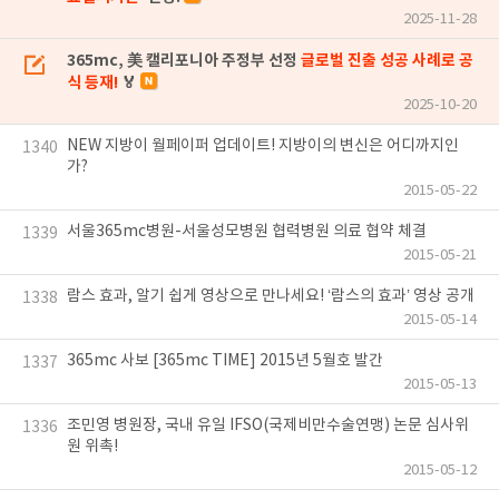
2025-11-28
365mc, 美 캘리포니아 주정부 선정
글로벌 진출 성공 사례로 공
식 등재!
🏅
2025-10-20
NEW 지방이 월페이퍼 업데이트! 지방이의 변신은 어디까지인
1340
가?
2015-05-22
서울365mc병원-서울성모병원 협력병원 의료 협약 체결
1339
2015-05-21
람스 효과, 알기 쉽게 영상으로 만나세요! ‘람스의 효과’ 영상 공개
1338
2015-05-14
365mc 사보 [365mc TIME] 2015년 5월호 발간
1337
2015-05-13
조민영 병원장, 국내 유일 IFSO(국제비만수술연맹) 논문 심사위
1336
원 위촉!
2015-05-12