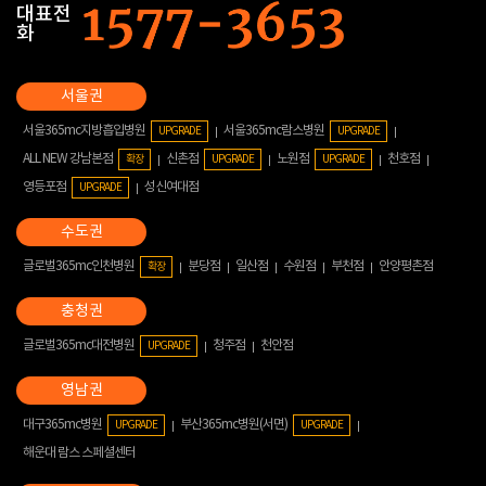
대표전
화
서울365mc지방흡입병원
서울365mc람스병원
UPGRADE
UPGRADE
ALL NEW 강남본점
신촌점
노원점
천호점
확장
UPGRADE
UPGRADE
영등포점
성신여대점
UPGRADE
글로벌365mc인천병원
분당점
일산점
수원점
부천점
안양평촌점
확장
글로벌365mc대전병원
청주점
천안점
UPGRADE
대구365mc병원
부산365mc병원(서면)
UPGRADE
UPGRADE
해운대 람스 스페셜센터