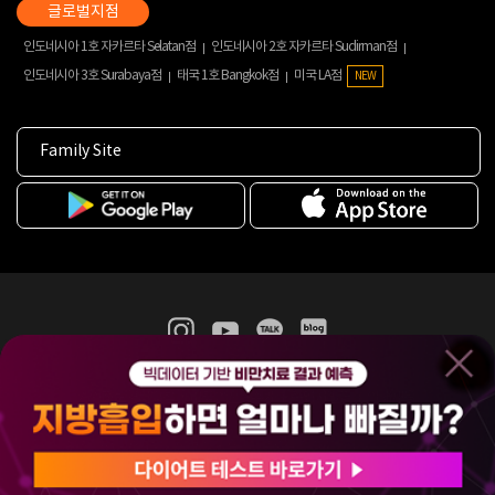
인도네시아 1호 자카르타 Selatan점
인도네시아 2호 자카르타 Sudirman점
인도네시아 3호 Surabaya점
태국 1호 Bangkok점
미국 LA점
NEW
Family Site
365mc 병·의원 이용약관
홈페이지 이용약관
개인정보처리방침
비급여진료수가
증명서발급
인재채용
(주)365mcㅣ서울특별시 서초구 서초대로52길 7, 3~4층(서초동, 제일빌딩)
120-87-04354ㅣ김남철
COPYRIGHT(C) 2025 365mc. ALL RIGHTS RESERVED.