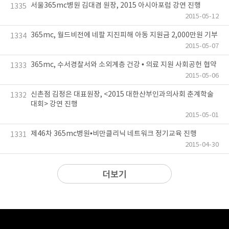
서울365mc병원 김대겸 원장, 2015 아시아포럼 강연 진행
1335
2015-05-12
365mc, 월드비전에 네팔 지진피해 아동 지원금 2,000만원 기부
1334
2015-05-07
365mc, 수서경찰서와 소외계층 건강 • 의료 지원 사회공헌 협약
1333
2015-05-06
신촌점 김정은 대표원장, <2015 대한산부인과의사회 춘계학술
1332
대회> 강연 진행
2015-05-01
제46차 365mc병원•비만클리닉 네트워크 정기교육 진행
1331
2015-04-30
더보기