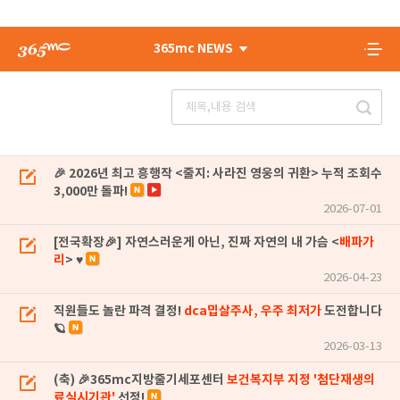
365mc NEWS
🎉 2026년 최고 흥행작 <줄지: 사라진 영웅의 귀환> 누적 조회수
3,000만 돌파!
2026-07-01
[전국확장🎉] 자연스러운게 아닌, 진짜 자연의 내 가슴 <
배파가
리
> ♥
2026-04-23
직원들도 놀란 파격 결정!
dca밉살주사, 우주 최저가
도전합니다
🪐
2026-03-13
(축) 🎉365mc지방줄기세포센터
보건복지부 지정 '첨단재생의
료실시기관'
선정!