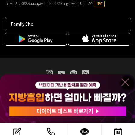
인도네시아 3호 Surabaya점
태국 1호 Bangkok점
미국 LA점
NEW
Family Site
365mc 병·의원 이용약관
홈페이지 이용약관
개인정보처리방침
비급여진료수가
증명서발급
인재채용
(주)365mcㅣ서울특별시 서초구 서초대로52길 7, 3~4층(서초동, 제일빌딩)
120-87-04354ㅣ김남철
COPYRIGHT(C) 2025 365mc. ALL RIGHTS RESERVED.