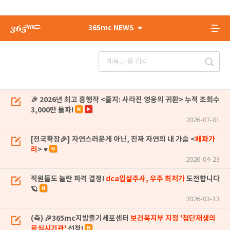
365mc NEWS
🎉 2026년 최고 흥행작 <줄지: 사라진 영웅의 귀환> 누적 조회수
3,000만 돌파!
2026-07-01
[전국확장🎉] 자연스러운게 아닌, 진짜 자연의 내 가슴 <
배파가
리
> ♥
2026-04-23
직원들도 놀란 파격 결정!
dca밉살주사, 우주 최저가
도전합니다
🪐
2026-03-13
(축) 🎉365mc지방줄기세포센터
보건복지부 지정 '첨단재생의
료실시기관'
선정!