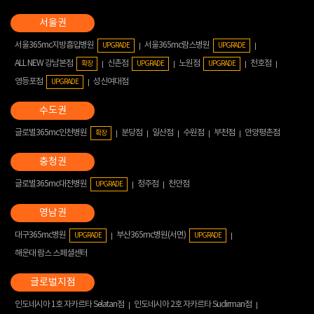
서울365mc지방흡입병원
서울365mc람스병원
UPGRADE
UPGRADE
ALL NEW 강남본점
신촌점
노원점
천호점
확장
UPGRADE
UPGRADE
영등포점
성신여대점
UPGRADE
글로벌365mc인천병원
분당점
일산점
수원점
부천점
안양평촌점
확장
글로벌365mc대전병원
청주점
천안점
UPGRADE
대구365mc병원
부산365mc병원(서면)
UPGRADE
UPGRADE
해운대 람스 스페셜센터
인도네시아 1호 자카르타 Selatan점
인도네시아 2호 자카르타 Sudirman점