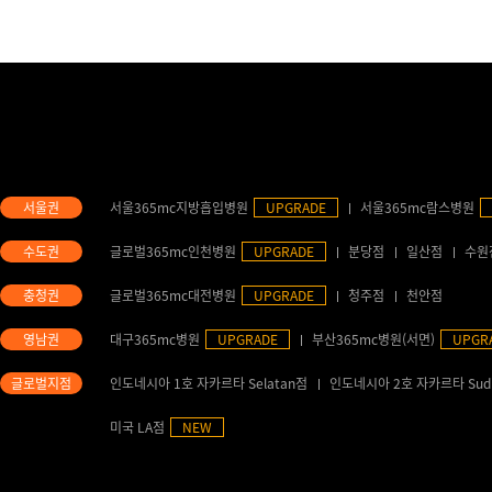
서울365mc지방흡입병원
UPGRADE
서울365mc람스병원
글로벌365mc인천병원
UPGRADE
분당점
일산점
수원
글로벌365mc대전병원
UPGRADE
청주점
천안점
대구365mc병원
UPGRADE
부산365mc병원(서면)
UPGR
인도네시아 1호 자카르타 Selatan점
인도네시아 2호 자카르타 Sud
미국 LA점
NEW