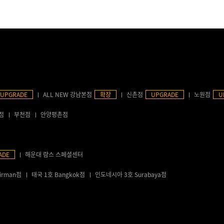
UPGRADE
ALL NEW 강남본점
확장
신촌점
UPGRADE
노원점
U
점
부천점
안양평촌점
ADE
해운대 람스 스페셜센터
irman점
태국 1호 Bangkok점
인도네시아 3호 Surabaya점