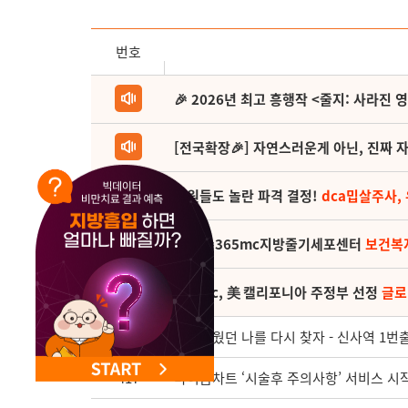
NEW 교대 지방줄기세포센터 오픈
번호
🎉 2026년 최고 흥행작 <줄지: 사라진 
[전국확장🎉] 자연스러운게 아닌, 진짜 자
직원들도 놀란 파격 결정!
dca밉살주사,
(축) 🎉365mc지방줄기세포센터
보건복
365mc, 美 캘리포니아 주정부 선정
글로
418
아름다웠던 나를 다시 찾자 - 신사역 1번
417
마이홈차트 ‘시술후 주의사항’ 서비스 시