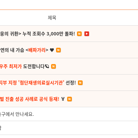
제목
영웅의 귀환> 누적 조회수 3,000만 돌파!
연의 내 가슴 <
배파가리
> ♥
 우주 최저가
도전합니다🪐
지부 지정 '첨단재생의료실시기관'
선정!
벌 진출 성공 사례로 공식 등재!
🏅
출구에서 만나세요.
작