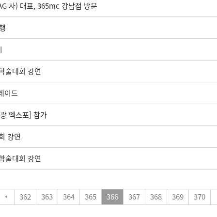
AG 사) 대표, 365mc 강남점 방문
진행
시
학술대회 강연
그레이드
관광 엑스포] 참가
회 강연
학술대회 강연
362
363
364
365
366
367
368
369
370