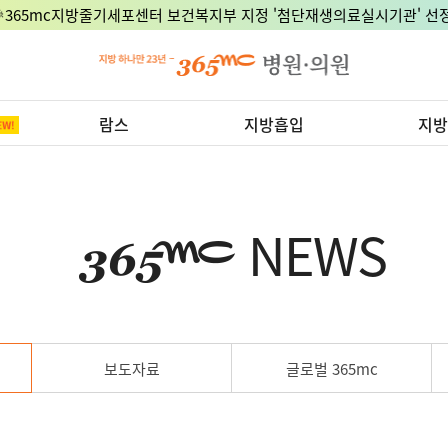
🎉365mc지방줄기세포센터 보건복지부 지정 '첨단재생의료실시기관' 선정
람스
지방흡입
지방
NEWS
보도자료
글로벌 365mc