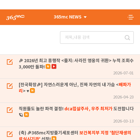
365mc NEWS
🎉 2026년 최고 흥행작 <줄지: 사라진 영웅의 귀환> 누적 조회수
3,000만 돌파!
2026-07-01
[전국확장🎉] 자연스러운게 아닌, 진짜 자연의 내 가슴 <
배파가
리
> ♥
2026-04-23
직원들도 놀란 파격 결정!
dca밉살주사, 우주 최저가
도전합니다
🪐
2026-03-13
(축) 🎉365mc지방줄기세포센터
보건복지부 지정 '첨단재생의
료실시기관'
선정!