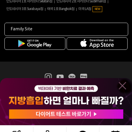
인도네시아 1호 자카르타 Selatan점
인도네시아 2호 자카르타 Sudirman점
인도네시아 3호 Surabaya점
태국 1호 Bangkok점
미국 LA점
NEW
Family Site
365mc 병·의원 이용약관
홈페이지 이용약관
개인정보처리방침
비급여진료수가
증명서발급
인재채용
(주)365mcㅣ서울특별시 서초구 서초대로52길 7, 3~4층(서초동, 제일빌딩)
120-87-04354ㅣ김남철
COPYRIGHT(C) 2025 365mc. ALL RIGHTS RESERVED.