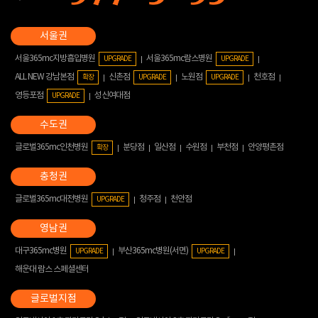
서울365mc지방흡입병원
서울365mc람스병원
UPGRADE
UPGRADE
ALL NEW 강남본점
신촌점
노원점
천호점
확장
UPGRADE
UPGRADE
영등포점
성신여대점
UPGRADE
글로벌365mc인천병원
분당점
일산점
수원점
부천점
안양평촌점
확장
글로벌365mc대전병원
청주점
천안점
UPGRADE
대구365mc병원
부산365mc병원(서면)
UPGRADE
UPGRADE
해운대 람스 스페셜센터