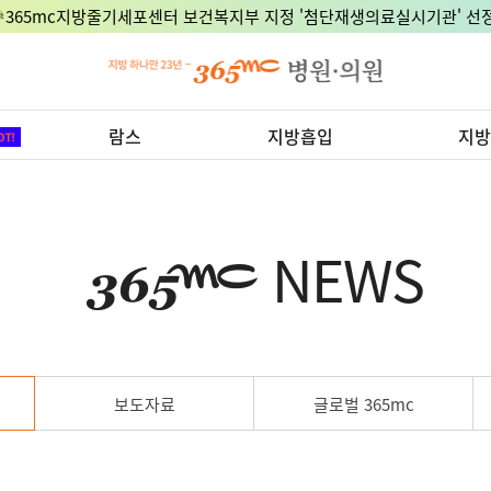
🎉365mc지방줄기세포센터 보건복지부 지정 '첨단재생의료실시기관' 선정
람스
지방흡입
지방
NEWS
보도자료
글로벌 365mc