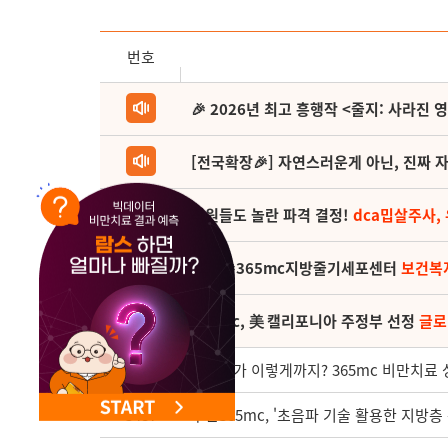
NEW 교대 지방줄기세포센터 오픈
번호
🎉 2026년 최고 흥행작 <줄지: 사라진 
[전국확장🎉] 자연스러운게 아닌, 진짜 자
직원들도 놀란 파격 결정!
dca밉살주사,
(축) 🎉365mc지방줄기세포센터
보건복
365mc, 美 캘리포니아 주정부 선정
글로
3488
성공기가 이렇게까지? 365mc 비만치료 성공
3487
부산365mc, '초음파 기술 활용한 지방층