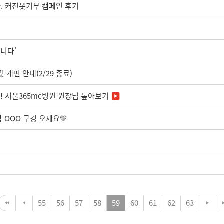
. 커진옷기부 캠페인 후기
입니다'
개편 안내(2/29 종료)
! 서울365mc병원 원장님 톺아보기
작 OOO 구경 오세요💛
55
56
57
58
59
60
61
62
63