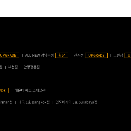
UPGRADE
ALL NEW 강남본점
확장
신촌점
UPGRADE
노원점
U
점
부천점
안양평촌점
ADE
해운대 람스 스페셜센터
irman점
태국 1호 Bangkok점
인도네시아 3호 Surabaya점