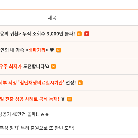
제목
영웅의 귀환> 누적 조회수 3,000만 돌파!
연의 내 가슴 <
배파가리
> ♥
 우주 최저가
도전합니다🪐
지부 지정 '첨단재생의료실시기관'
선정!
벌 진출 성공 사례로 공식 등재!
🏅
기 40만건 돌파!! 🔥🔥
 측정 장치' 특허 출원으로 또 한번 도약!