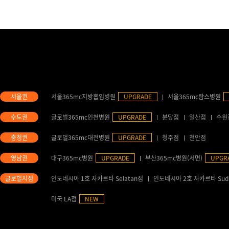
서울365mc지방흡입병원
UPGRADE
서울365mc람스병원
글로벌365mc인천병원
UPGRADE
분당점
일산점
수원
글로벌365mc대전병원
UPGRADE
청주점
천안점
대구365mc병원
UPGRADE
부산365mc병원(서면)
UPGR
인도네시아 1호 자카르타 Selatan점
인도네시아 2호 자카르타 Sud
미국 LA점
NEW