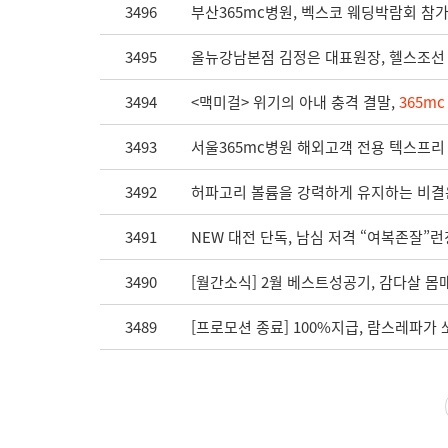
3496
부산365mc병원, 벡스코 웨딩박람회 참가
3495
올뉴강남본점 김정은 대표원장, 헬스조선 '
3494
<맥미걸> 위기의 아내 충격 결말,
365m
3493
서울365mc병원 해외고객 전용 텍스프리 
3492
허파고리 볼륨을 강력하게 유지하는 비결은
3491
NEW 대전 단독, 남심 저격 “여복존잘”런
3490
[월간소식] 2월 베스트성공기, 감다살 몸매
3489
[프로모션 종료] 100%지급, 람스레파가 