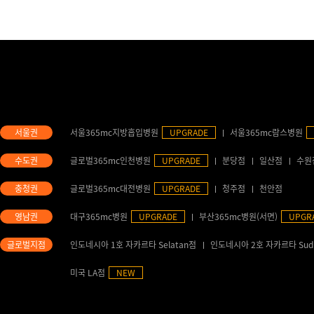
서울365mc지방흡입병원
UPGRADE
서울365mc람스병원
글로벌365mc인천병원
UPGRADE
분당점
일산점
수원
글로벌365mc대전병원
UPGRADE
청주점
천안점
대구365mc병원
UPGRADE
부산365mc병원(서면)
UPGR
인도네시아 1호 자카르타 Selatan점
인도네시아 2호 자카르타 Sud
미국 LA점
NEW