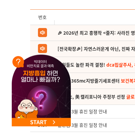
NEW 교대 지방줄기세포센터 오픈
번호
🎉 2026년 최고 흥행작 <줄지: 사라진 
[전국확장🎉] 자연스러운게 아닌, 진짜 자
직원들도 놀란 파격 결정!
dca밉살주사,
(축) 🎉365mc지방줄기세포센터
보건복
365mc, 美 캘리포니아 주정부 선정
글로
3498
부천점 3월 휴진 일정 안내
3497
일산점 3월 휴진 일정 안내