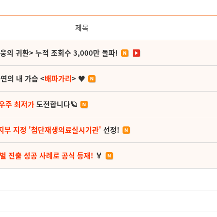
제목
영웅의 귀환> 누적 조회수 3,000만 돌파!
연의 내 가슴 <
배파가리
> ♥
 우주 최저가
도전합니다🪐
지부 지정 '첨단재생의료실시기관'
선정!
벌 진출 성공 사례로 공식 등재!
🏅