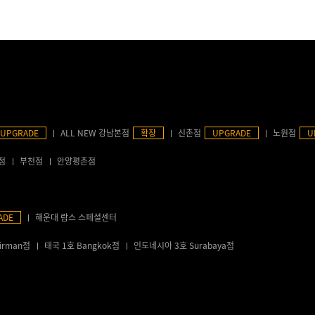
UPGRADE
ALL NEW 강남본점
확장
신촌점
UPGRADE
노원점
U
점
부천점
안양평촌점
ADE
해운대 람스 스페셜센터
irman점
태국 1호 Bangkok점
인도네시아 3호 Surabaya점