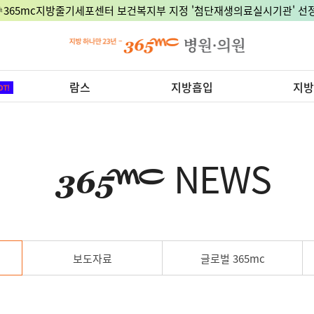
🎉365mc지방줄기세포센터 보건복지부 지정 '첨단재생의료실시기관' 선정
람스
지방흡입
지방
NEWS
보도자료
글로벌 365mc