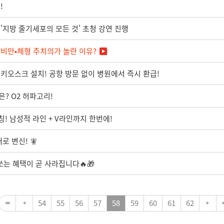
!
지방 줄기세포의 모든 것' 초청 강연 진행
c 비만•체형 주치의가 놀란 이유?
키오스크 설치! 공항 방문 없이 병원에서 즉시 환급!
? O2 허파고리!
칭! 남성적 라인 + V라인까지 한번에!
로 변신! 🧚
쏘는 혜택이 곧 사라집니다🔥🎁
54
55
56
57
58
59
60
61
62