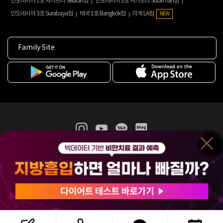
인도네시아 1호 자카르타 Selatan점
인도네시아 2호 자카르타 Sudirman점
인도네시아 3호 Surabaya점
태국 1호 Bangkok점
미국 LA점
NEW
Family Site
365mc 병·의원 이용약관
홈페이지 이용약관
개인정보처리방침
비급여진료수가
증명서발급
인재채용
(주)365mcㅣ서울특별시 서초구 서초대로52길 7, 3~4층(서초동, 제일빌딩)
120-87-04354ㅣ김남철
COPYRIGHT(C) 2025 365mc. ALL RIGHTS RESERVED.