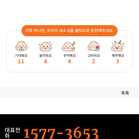
지방 하나만, 우리의 새소식을 클릭으로 응원해주세요.
기대돼요
놀라워요
유익해요
고마워요
축하해요
11
4
4
2
3
목록
대표전
화