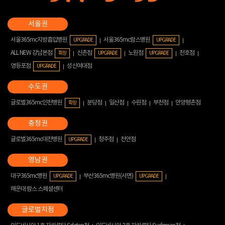
서울365mc지방흡입병원
서울365mc람스병원
UPGRADE
UPGRADE
ALL NEW 강남본점
신촌점
노원점
천호점
확장
UPGRADE
UPGRADE
영등포점
성신여대점
UPGRADE
글로벌365mc인천병원
분당점
일산점
수원점
부천점
안양평촌점
확장
글로벌365mc대전병원
청주점
천안점
UPGRADE
대구365mc병원
부산365mc병원(서면)
UPGRADE
UPGRADE
해운대 람스 스페셜센터