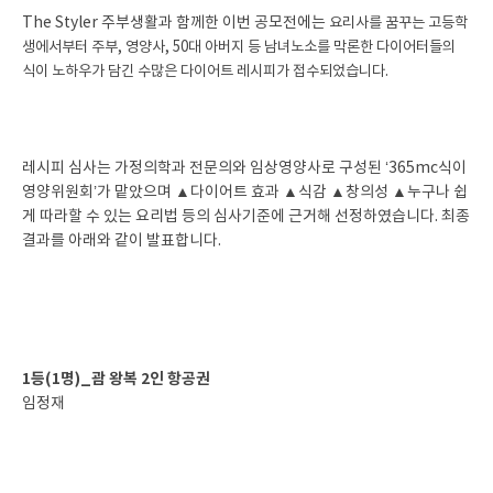
The Styler 주부생활과 함께한 이번 공모전에는
요리사를 꿈꾸는 고등학
생에서부터 주부, 영양사, 50대 아버지 등 남녀노소를 막론한 다이어터들의
식이 노하우가 담긴 수많은 다이어트 레시피가 접수되었습니다.
레시피 심사는 가정의학과 전문의와 임상영양사로 구성된 ‘365mc식이
영양위원회’가 맡았으며 ▲다이어트 효과 ▲식감 ▲창의성 ▲누구나 쉽
게 따라할 수 있는 요리법 등의 심사기준에 근거해 선정하였습니다. 최종
결과를 아래와 같이 발표합니다.
1등(1명)_괌 왕복 2인 항공권
임정재