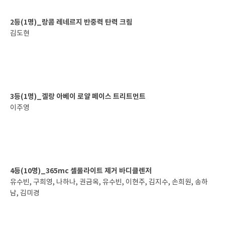
2등(1명)_랑콤 레네르지 반중력 탄력 크림
김도현
3등(1명)_겔랑 아베이 로얄 페이스 트리트먼트
이주영
4등(10명)_365mc 셀룰라이트 제거 바디클렌저
유수빈, 구희영, 나하나, 권금옥, 유수빈, 이현주, 김지수, 손희원, 송하
남, 김미경