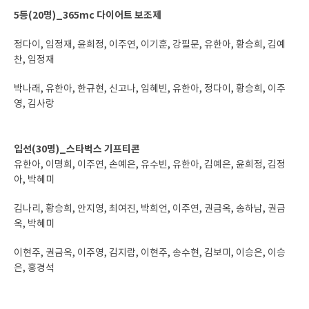
5등(20명)_365mc 다이어트 보조제
정다이, 임정재, 윤희정, 이주연, 이기훈, 강필문, 유한아, 황승희, 김예
찬, 임정재
박나래, 유한아, 한규현, 신고나, 임혜빈, 유한아, 정다이, 황승희, 이주
영, 김사랑
입선(30명)_스타벅스 기프티콘
유한아, 이명희, 이주연, 손예은, 유수빈, 유한아, 김예은, 윤희정, 김정
아, 박혜미
김나리, 황승희, 안지영, 최여진, 박희언, 이주연, 권금옥, 송하남, 권금
옥, 박혜미
이현주, 권금옥, 이주영, 김지람, 이현주, 송수현, 김보미, 이승은, 이승
은, 홍경석