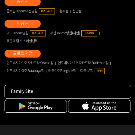
글로벌365mc대전병원
청주점
천안점
UPGRADE
대구365mc병원
부산365mc병원(서면)
UPGRADE
UPGRADE
해운대 람스 스페셜센터
인도네시아 1호 자카르타 Selatan점
인도네시아 2호 자카르타 Sudirman점
인도네시아 3호 Surabaya점
태국 1호 Bangkok점
미국 LA점
NEW
Family Site