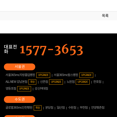
목록
대표전
화
서울365mc지방흡입병원
서울365mc람스병원
UPGRADE
UPGRADE
ALL NEW 강남본점
신촌점
노원점
천호점
확장
UPGRADE
UPGRADE
영등포점
성신여대점
UPGRADE
글로벌365mc인천병원
분당점
일산점
수원점
부천점
안양평촌점
확장